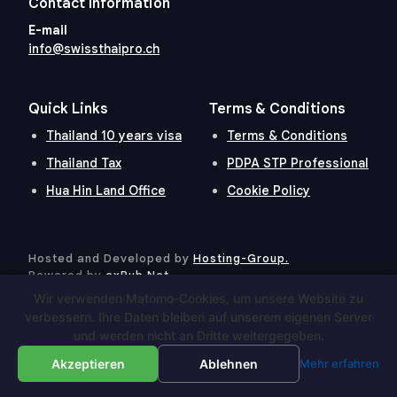
Contact Information
E-mail
info@swissthaipro.ch
Quick Links
Terms & Conditions
Thailand 10 years visa
Terms & Conditions
Thailand Tax
PDPA STP Professional
Hua Hin Land Office
Cookie Policy
Hosted and Developed by
Hosting-Group.
​
Powered by
exPub.Net
Wir verwenden Matomo-Cookies, um unsere Website zu
verbessern. Ihre Daten bleiben auf unserem eigenen Server
und werden nicht an Dritte weitergegeben.
Akzeptieren
Ablehnen
Mehr erfahren