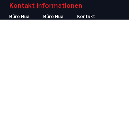
Kontakt informationen
Büro Hua
Büro Hua
Kontakt
Hin
Hin (Villa
informationen
(Hauptsitz)
Market
E-mail
Filiale)
29/21-22 Soi
info@swissthaipro.ch
218/3
112, Nong
Petchkasem
Kae, Hua Hin,
Rd., Hua Hin,
Prachuap
Hua Hin,
Khiri Khan
Prachuap
77110
Khiri Khan
Thailand
77110
Standort
Thailand
anzeigen
Standort
anzeigen
Quick links
Allgemeine
Geschäftsbedingungen
Thailand 10-Jahres-