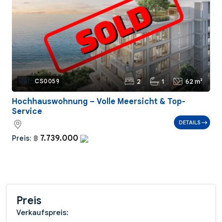
2
1
62 m²
Ref.:
CS0059
Hochhauswohnung – Volle Meersicht & Top-
Service
DETAILS
7.739.000
Preis:
฿
Preis
Verkaufspreis: