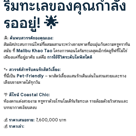
ริมทะเลของคุณกำลัง
รออยู่! 🌟
🏝️
ค้นพบสวรรค์ของคุณเอง:
สัมผัสประสบการณ์ใหม่ที่ผสมผสานระหว่างชายหาดที่อบอุ่นกับความหรูหราทัน
สมัย ที่
Malibu Khao Tao
โครงการคอนโดริมทะเลสุดเอ็กซ์คลูซีฟที่ไม่ใช่
เพียงแค่ที่อยู่อาศัย แต่คือ
การใช้ชีวิตระดับไลฟ์สไตล์
🐾
สวรรค์สำหรับคนรักสัตว์เลี้ยง:
ที่นี่เป็น
Pet-Friendly
– พาสัตว์เลี้ยงแสนรักเดินเล่นในสวนสวยและทาง
เลียบชายหาดได้ทุกวัน
🌴
ดีไซน์ Coastal Chic:
ห้องตกแต่งสวยงาม หรูหราด้วยโทนโมเดิร์นริมทะเล รายล้อมด้วยวิวสวนและ
บรรยากาศเงียบสงบ
💰
ราคาเสนอขาย:
7,600,000 บาท
💰
ราคาเช่า: