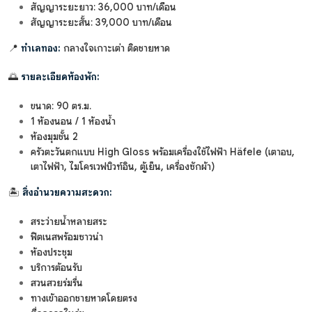
สัญญาระยะยาว: 36,000 บาท/เดือน
สัญญาระยะสั้น: 39,000 บาท/เดือน
📍
ทำเลทอง:
กลางใจเกาะเต่า ติดชายหาด
🌅
รายละเอียดห้องพัก:
ขนาด: 90 ตร.ม.
1 ห้องนอน / 1 ห้องน้ำ
ห้องมุมชั้น 2
ครัวตะวันตกแบบ High Gloss พร้อมเครื่องใช้ไฟฟ้า Häfele (เตาอบ,
เตาไฟฟ้า, ไมโครเวฟบิวท์อิน, ตู้เย็น, เครื่องซักผ้า)
🏝️
สิ่งอำนวยความสะดวก:
สระว่ายน้ำหลายสระ
ฟิตเนสพร้อมซาวน่า
ห้องประชุม
บริการต้อนรับ
สวนสวยร่มรื่น
ทางเข้าออกชายหาดโดยตรง