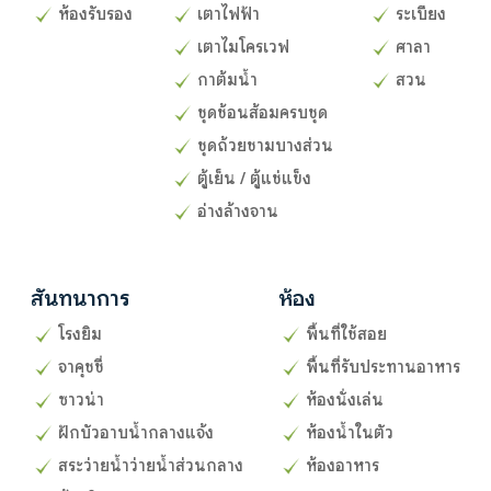
ห้องรับรอง
เตาไฟฟ้า
ระเบียง
เตาไมโครเวฟ
ศาลา
กาต้มน้ำ
สวน
ชุดช้อนส้อมครบชุด
ชุดถ้วยชามบางส่วน
ตู้เย็น / ตู้แช่แข็ง
อ่างล้างจาน
สันทนาการ
ห้อง
โรงยิม
พื้นที่ใช้สอย
จาคุชชี่
พื้นที่รับประทานอาหาร
ซาวน่า
ห้องนั่งเล่น
ฝักบัวอาบน้ำกลางแจ้ง
ห้องน้ำในตัว
สระว่ายน้ำว่ายน้ำส่วนกลาง
ห้องอาหาร