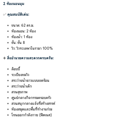
2 ห้องนอนมุม
✅
คุณสมบัติเด่น:
ขนาด: 62 ตร.ม.
ห้องนอน: 2 ห้อง
ห้องน้ำ: 1 ห้อง
ชั้น: ชั้น 8
วิว: วิวทะเลพาโนรามา 100%
➕
สิ่งอำนวยความสะดวกครบครัน:
ล็อบบี้
ระเบียงชมวิว
สระว่ายน้ำยาวแบบเขตร้อน
สระว่ายน้ำเด็ก
สวนสุขภาพ
ศูนย์กลางกิจกรรมครอบครัว
สวนสนุกกลางแจ้งที่สร้างสรรค์
ห้องสมุดและพื้นที่ทำงานร่วม
โซนออกกำลังกาย (ฟิตเนส)