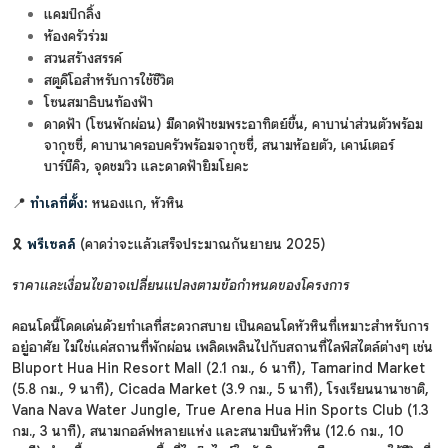
แคมป์กลิ้ง
ห้องครัวร่วม
สวนสร้างสรรค์
สตูดิโอสำหรับการใช้ชีวิต
โซนสมาธิบนท้องฟ้า
ดาดฟ้า (โซนพักผ่อน) มีดาดฟ้าชมพระอาทิตย์ขึ้น, คาบาน่าส่วนตัวพร้อม
จากุซซี่, คาบานาครอบครัวพร้อมจากุซซี่, สนามห้อยตัว, เคาน์เตอร์
บาร์บีคิว, จุดชมวิว และดาดฟ้ายิมโยคะ
📍
ทำเลที่ตั้ง:
หนองแก, หัวหิน
🎗️
พรีเซลล์
(คาดว่าจะแล้วเสร็จประมาณกันยายน 2025)
ราคาและเงื่อนไขอาจเปลี่ยนแปลงตามข้อกำหนดของโครงการ
คอนโดนี้โดดเด่นด้วยทำเลที่สะดวกสบาย เป็นคอนโดหัวหินที่เหมาะสำหรับการ
อยู่อาศัย ไม่ใช่แค่สถานที่พักผ่อน เพลิดเพลินไปกับสถานที่ไลฟ์สไตล์ต่างๆ เช่น
Bluport Hua Hin Resort Mall (2.1 กม., 6 นาที), Tamarind Market
(5.8 กม., 9 นาที), Cicada Market (3.9 กม., 5 นาที), โรงเรียนนานาชาติ,
Vana Nava Water Jungle, True Arena Hua Hin Sports Club (1.3
กม., 3 นาที), สนามกอล์ฟหลายแห่ง และสนามบินหัวหิน (12.6 กม., 10