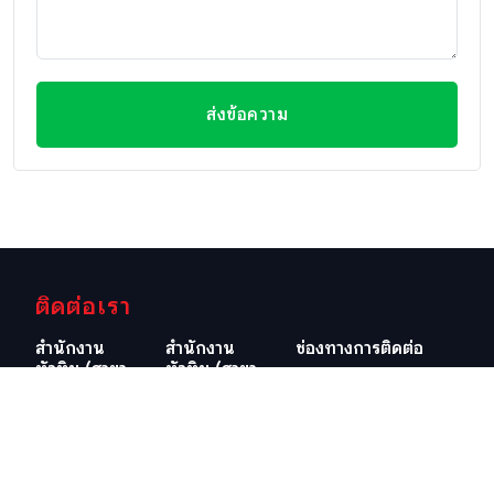
ส่งข้อความ
ติดต่อเรา
สำนักงาน
สำนักงาน
ช่องทางการติดต่อ
หัวหิน (สาขา
หัวหิน (สาขา
อีเมลล์
ใหญ่)
วิลล่ามาร์เก็ต)
info@swissthaipro.ch
29/21-22 ซอย
218/3
หมู่บ้านหัวนา
ถ.เพชรเกษม
ต.หนองแก
ต.หัวหิน อ.หัวหิน
อ.หัวหิน
จ.ประจวบคีรีขันธ์