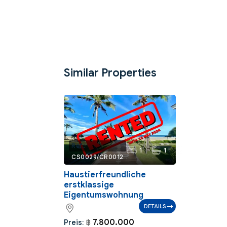
Similar Properties
90
Ref.:
1
1
m²
CS0029/CR0012
Haustierfreundliche
erstklassige
Eigentumswohnung
DETAILS
7.800.000
Preis:
฿