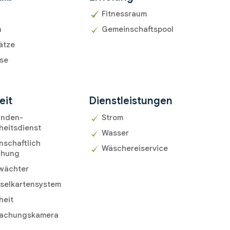
n
Fitnessraum
n
Gemeinschaftspool
ätze
sse
eit
Dienstleistungen
unden-
Strom
heitsdienst
Wasser
schaftlich
Wäschereiservice
chung
wächter
sselkartensystem
heit
achungskamera