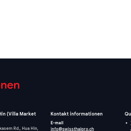
onen
in (Villa Market
Kontakt informationen
Qu
E-mail
kasem Rd., Hua Hin,
info@swissthaipro.ch