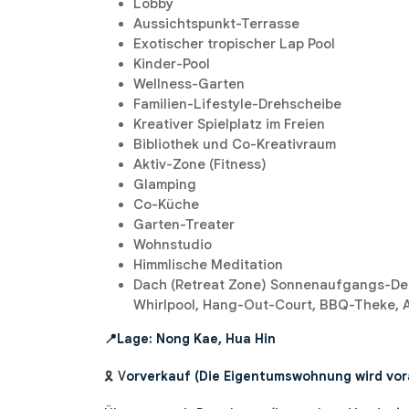
Lobby
Aussichtspunkt-Terrasse
Exotischer tropischer Lap Pool
Kinder-Pool
Wellness-Garten
Familien-Lifestyle-Drehscheibe
Kreativer Spielplatz im Freien
Bibliothek und Co-Kreativraum
Aktiv-Zone (Fitness)
Glamping
Co-Küche
Garten-Treater
Wohnstudio
Himmlische Meditation
Dach (Retreat Zone) Sonnenaufgangs-Deck
Whirlpool, Hang-Out-Court, BBQ-Theke, 
📍Lage: Nong Kae, Hua Hin
🎗️ V
orverkauf (Die Eigentumswohnung wird vora