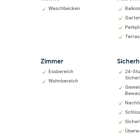
Waschbecken
Balko
Garte
Parkpl
Terra
Zimmer
Sicherh
Essbereich
24-St
Sicher
Wohnbereich
Gemein
Bewa
Nacht
Schlü
Sicher
Überw