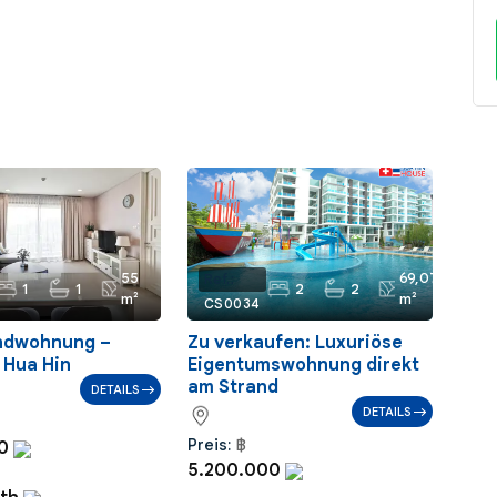
55
69,07
Ref.:
1
1
2
2
m²
m²
CS0034
ndwohnung –
Zu verkaufen: Luxuriöse
 Hua Hin
Eigentumswohnung direkt
am Strand
DETAILS
DETAILS
Preis:
฿
00
5.200.000