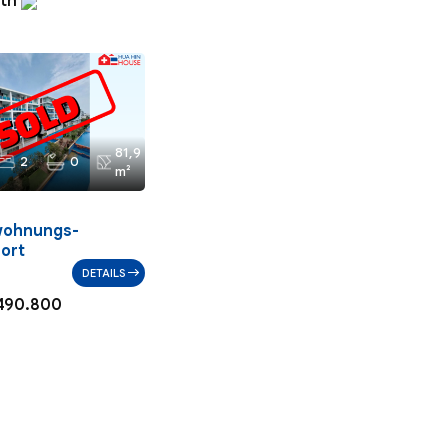
mth
81,9
2
0
m²
wohnungs-
ort
DETAILS
490.800