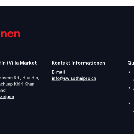
onen
in (Villa Market
Kontakt informationen
Qu
E-mail
kasem Rd., Hua Hin,
info@swissthaipro.ch
achuap Khiri Khan
and
nzeigen