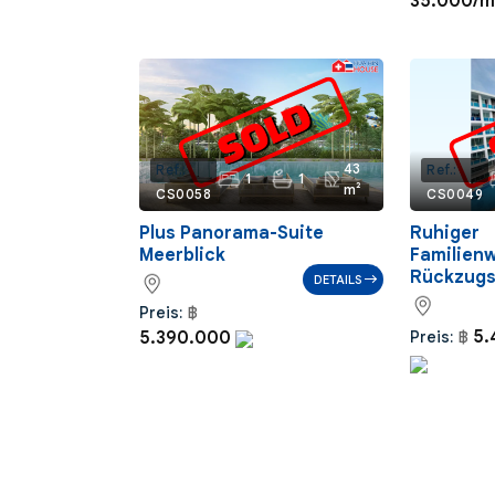
35.000/
43
Ref.:
Ref.:
1
1
m²
CS0058
CS0049
Plus Panorama-Suite
Ruhiger
Meerblick
Familien
Rückzugs
DETAILS
Preis:
฿
5.
5.390.000
Preis:
฿