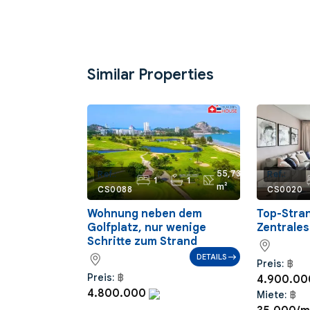
Similar Properties
55,73
Ref.:
Ref.:
1
1
m²
CS0088
CS0020
Wohnung neben dem
Top-Stra
Golfplatz, nur wenige
Zentrales
Schritte zum Strand
DETAILS
Preis:
฿
Preis:
฿
4.900.0
4.800.000
Miete:
฿