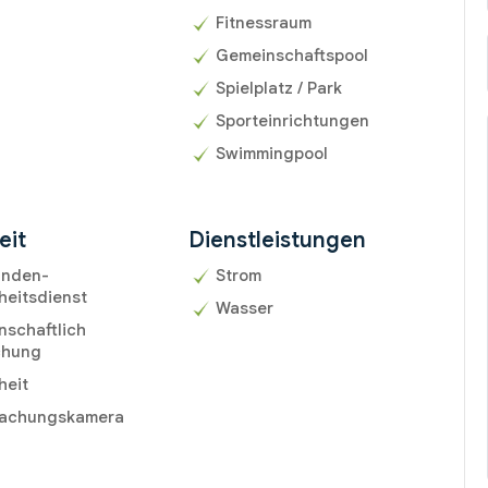
Fitnessraum
Gemeinschaftspool
Spielplatz / Park
Sporteinrichtungen
Swimmingpool
eit
Dienstleistungen
unden-
Strom
heitsdienst
Wasser
schaftlich
chung
heit
achungskamera