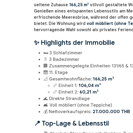
seltene Zuhause
166,25 m²
stilvoll gestaltete W
Genießen eines entspannten Lebensstils am Meer
erfrischende Meeresbrise, während der offen ge
bietet. Die Wohnung wird
voll möbliert (ohne T
hervorragende Wahl sowohl als privates Feriendo
✨ Highlights der Immobilie
🛏️ 3 Schlafzimmer
🚿 3 Badezimmer
🏢 Zusammengelegte Einheiten 131/65 & 1
🛗 11. Etage
📐 Gesamtwohnfläche:
166,25 m²
📏 Einheit 1:
106,04 m²
📏 Einheit 2:
60,21 m²
🌊 Direkte Strandlage
🛋️ Voll möbliert (ohne Teppiche)
💰 Nettoverkaufspreis:
27.000.000 THB
📍 Top-Lage & Lebensstil