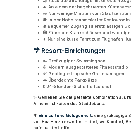
🏖️ Absolute Strandlage mit direktem Zu
🌊 An einem der begehrtesten Küstenabsc
🚗 Nur wenige Minuten vom Stadtzentrum
🍽️ In der Nähe renommierter Restaurants
⛳ Bequemer Zugang zu erstklassigen Gol
🏥 Führende Krankenhäuser und wichtige 
✈️ Nur eine kurze Fahrt zum Flughafen Hu
🌴 Resort-Einrichtungen
🏊 Großzügiger Swimmingpool
💪 Modern ausgestattetes Fitnessstudio
🌿 Gepflegte tropische Gartenanlagen
🚗 Überdachte Parkplätze
🔒 24-Stunden-Sicherheitsdienst
✨ Genießen Sie die perfekte Kombination aus r
Annehmlichkeiten des Stadtlebens.
🌴
Eine seltene Gelegenheit
, eine großzügige 
von Hua Hin zu erwerben – dort, wo Komfort, B
aufeinandertreffen.