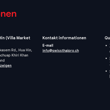
onen
in (Villa Market
Kontakt informationen
Qu
E-mail
kasem Rd., Hua Hin,
info@swissthaipro.ch
achuap Khiri Khan
and
nzeigen