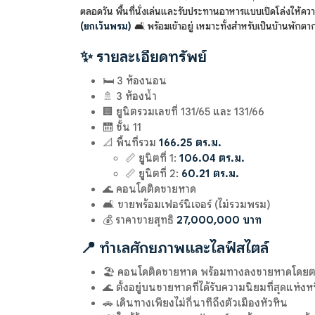
ตลอดวัน พื้นที่นั่งเล่นและรับประทานอาหารแบบเปิดโล่งให้ค
(ยกเว้นพรม)
🛋️ พร้อมเข้าอยู่ เหมาะทั้งสำหรับเป็นบ้านพ
✨ รายละเอียดทรัพย์
🛏️ 3 ห้องนอน
🚿 3 ห้องน้ำ
🏢 ยูนิตรวมเลขที่ 131/65 และ 131/66
🛗 ชั้น 11
📐 พื้นที่รวม
166.25 ตร.ม.
📏 ยูนิตที่ 1:
106.04 ตร.ม.
📏 ยูนิตที่ 2:
60.21 ตร.ม.
🌊 คอนโดติดชายหาด
🛋️ ขายพร้อมเฟอร์นิเจอร์ (ไม่รวมพรม)
💰 ราคาขายสุทธิ
27,000,000 บาท
📍 ทำเลศักยภาพและไลฟ์สไตล์
🏖️ คอนโดติดชายหาด พร้อมทางลงชายหาดโดย
🌊 ตั้งอยู่บนชายหาดที่ได้รับความนิยมที่สุดแห่งห
🚗 เดินทางเพียงไม่กี่นาทีถึงตัวเมืองหัวหิน