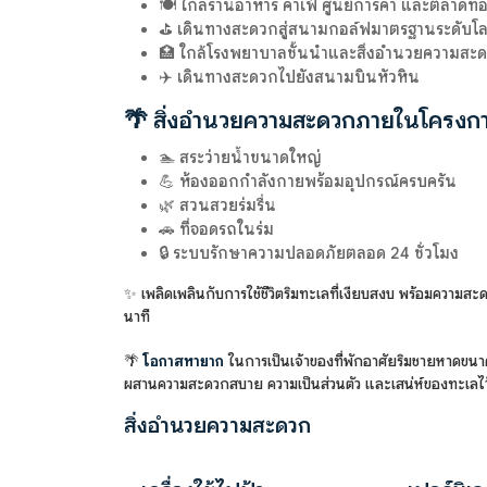
🍽️ ใกล้ร้านอาหาร คาเฟ่ ศูนย์การค้า และตลาดท้อง
⛳ เดินทางสะดวกสู่สนามกอล์ฟมาตรฐานระดับโ
🏥 ใกล้โรงพยาบาลชั้นนำและสิ่งอำนวยความสะ
✈️ เดินทางสะดวกไปยังสนามบินหัวหิน
🌴 สิ่งอำนวยความสะดวกภายในโครงก
🏊 สระว่ายน้ำขนาดใหญ่
💪 ห้องออกกำลังกายพร้อมอุปกรณ์ครบครัน
🌿 สวนสวยร่มรื่น
🚗 ที่จอดรถในร่ม
🔒 ระบบรักษาความปลอดภัยตลอด 24 ชั่วโมง
✨ เพลิดเพลินกับการใช้ชีวิตริมทะเลที่เงียบสงบ พร้อมความส
นาที
🌴
โอกาสหายาก
ในการเป็นเจ้าของที่พักอาศัยริมชายหาดขนาด
ผสานความสะดวกสบาย ความเป็นส่วนตัว และเสน่ห์ของทะเลไว้
สิ่งอำนวยความสะดวก