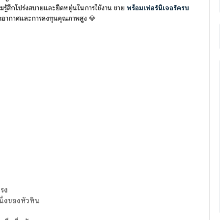
วามรู้สึกโปร่งสบายและยืดหยุ่นในการใช้งาน ขาย
พร้อมเฟอร์นิเจอร์ครบ
ักตากอากาศและการลงทุนคุณภาพสูง 💎
ตรง
นึ่งของหัวหิน