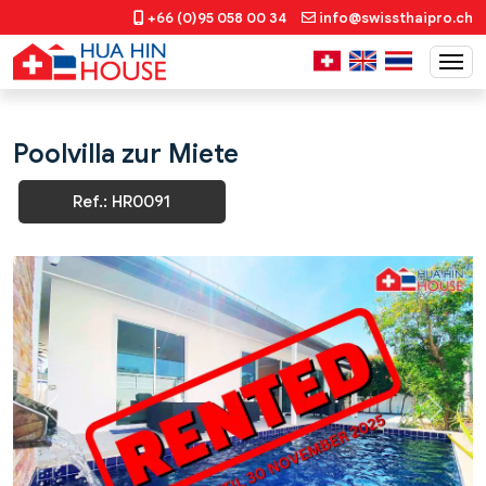
+66 (0)95 058 00 34
info@swissthaipro.ch
Poolvilla zur Miete
Ref.: HR0091
Previous
Next