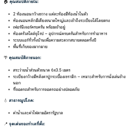
🏠
คุณสมบัติภายใน:
2 ห้องนอนกว้างขวาง แต่ละห้องมีห้องน้ำในตัว
ห้องนอนหลักมีเตียงขนาดใหญ่และเข้าถึงระเบียงได้โดยตรง
เฟอร์นิเจอร์ครบครัน พร้อมเข้าอยู่
ห้องครัวสไตล์ยุโรป – อุปกรณ์ครบครันสำหรับการทำอาหาร
ระบบแอร์ทั่วทั้งบ้านเพื่อความสะดวกสบายตลอดทั้งปี
พื้นที่เก็บของมากมาย
🌴
คุณสมบัติภายนอก:
สระว่ายน้ำส่วนตัวขนาด 6x3.5 เมตร
ระเบียงกว้างมีหลังคาปูกระเบื้องเซรามิก – เหมาะสำหรับการนั่งเล่นข้าง
นอก
ที่จอดรถสำหรับการจอดรถอย่างปลอดภัย
💧
สาธารณูปโภค:
ค่าน้ำและค่าไฟตามอัตรารัฐบาล
📍
จุดเด่นของทำเลที่ตั้ง: