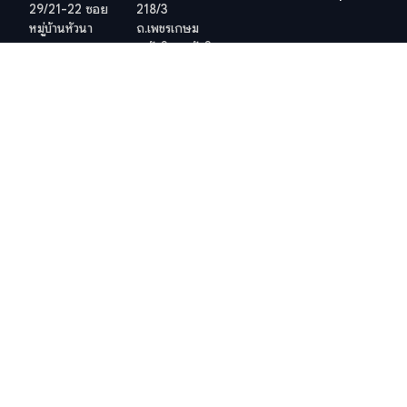
29/21-22 ซอย
218/3
หมู่บ้านหัวนา
ถ.เพชรเกษม
ต.หนองแก
ต.หัวหิน อ.หัวหิน
อ.หัวหิน
จ.ประจวบคีรีขันธ์
จ.ประจวบคีรีขันธ์
77110
77110
ประเทศไทย
ประเทศไทย
ดูตำแหน่งที่ตั้ง
ดูตำแหน่งที่ตั้ง
เว็ปไซต์อื่น ๆ ที่เกี่ยวข้อง
ข้อกำหนดและเงื่อนไข
วีซ่าอยู่ไทย 10 ปี
ข้อกำหนดและเงื่อนไข
ภาษีในไทย
นโยบายคุ้มครองข้อมูลส่วน
บุคคล (PDPA) ของบริษัท
สำนักงานที่ดิน
นโยบายคุกกี้
Hosted and Developed by
Hosting-Group.
​
Powered by
exPub.Net