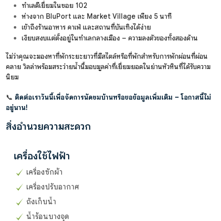
ทำเลดีเยี่ยมในซอย 102
ห่างจาก BluPort และ Market Village เพียง 5 นาที
เข้าถึงร้านอาหาร คาเฟ่ และสถานที่บันเทิงได้ง่าย
เงียบสงบแต่ตั้งอยู่ในทำเลกลางเมือง – ความลงตัวของทั้งสองด้าน
ไม่ว่าคุณจะมองหาที่พักระยะยาวที่มีสไตล์หรือที่พักสำหรับการพักผ่อนที่ผ่อน
คลาย วิลล่าพร้อมสระว่ายน้ำนี้มอบมูลค่าที่เยี่ยมยอดในย่านหัวหินที่ได้รับความ
นิยม
📞
ติดต่อเราวันนี้เพื่อจัดการนัดชมบ้านหรือขอข้อมูลเพิ่มเติม – โอกาสนี้ไม่
อยู่นาน!
สิ่งอำนวยความสะดวก
เครื่องใช้ไฟฟ้า
เครื่องซักผ้า
เครื่องปรับอากาศ
ถังเก็บน้ำ
น้ำร้อนบางจุด