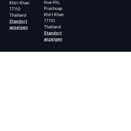
Hua Hin,
Khiri Khan
Prachuap
77110
Khiri Khan
Thailand
77110
Standort
Thailand
anzeigen
Standort
anzeigen
Quick links
Allgemeine
Geschäftsbedingungen
Thailand 10-Jahres-
Allgemeine
Visum
Geschäftsbedingungen
Steuern in Thailand
Datenschutzrichtlinie
Grundbuchamt Hua Hin
(PDPA) – STP
Professional
Cookie-Richtlinie