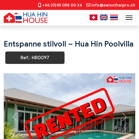
+66 (0)95 058 00 34
info@swissthaipro.ch
Entspanne stilvoll – Hua Hin Poolvilla
Ref.: HR0097
Previous
Next