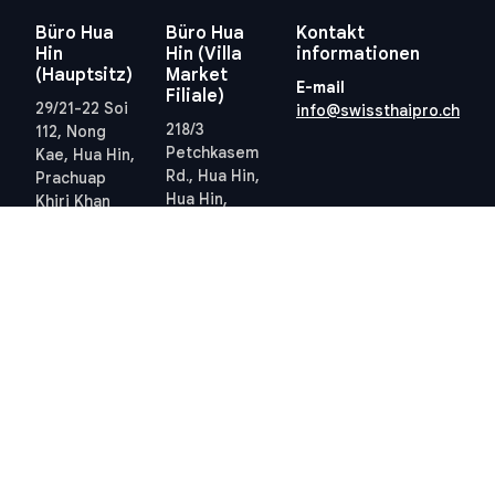
Büro Hua
Büro Hua
Kontakt
Hin
Hin (Villa
informationen
(Hauptsitz)
Market
E-mail
Filiale)
29/21-22 Soi
info@swissthaipro.ch
218/3
112, Nong
Petchkasem
Kae, Hua Hin,
Rd., Hua Hin,
Prachuap
Hua Hin,
Khiri Khan
Prachuap
77110
Khiri Khan
Thailand
77110
Standort
Thailand
anzeigen
Standort
anzeigen
Quick links
Allgemeine
Geschäftsbedingungen
Thailand 10-Jahres-
Allgemeine
Visum
Geschäftsbedingungen