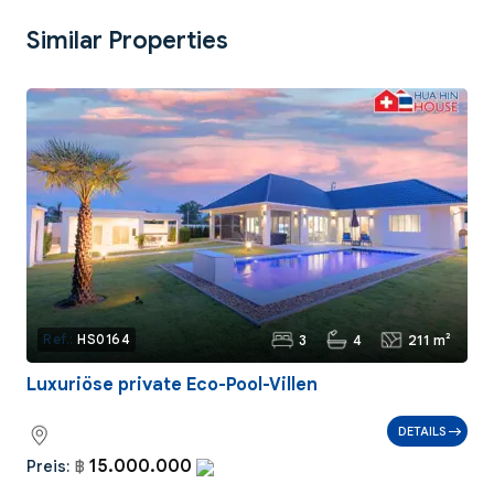
Similar Properties
3
4
211 m²
Ref.:
HS0164
Luxuriöse private Eco-Pool-Villen
DETAILS
15.000.000
Preis:
฿