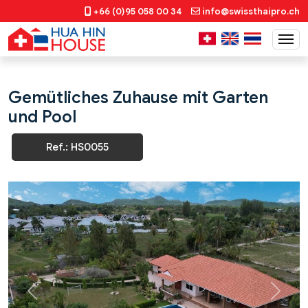
+66 (0)95 058 00 34
info@swissthaipro.ch
Gemütliches Zuhause mit Garten
und Pool
Ref.: HS0055
Previous
Next