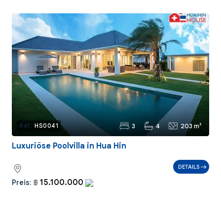
3
4
203 m²
Ref.:
HS0041
Luxuriöse Poolvilla in Hua Hin
DETAILS
15.100.000
Preis:
฿