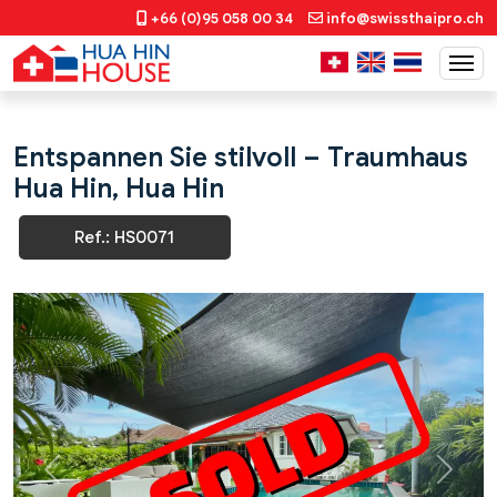
+66 (0)95 058 00 34
info@swissthaipro.ch
Entspannen Sie stilvoll – Traumhaus
Hua Hin, Hua Hin
Ref.: HS0071
Previous
Next