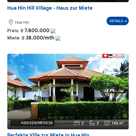
Hua Hin Hill Village - Haus zur Miete
DETAILS
Hua Hin
7.800.000
Preis:
฿
38.000/mth
Miete:
฿
2
2
146 m²
Ref.:
HS0026/HR0026
Perfekte Villa zur Miete in Hua Hin