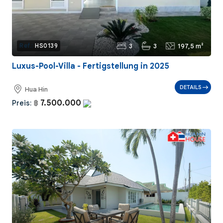
3
3
197,5 m²
Ref.:
HS0139
Luxus-Pool-Villa - Fertigstellung in 2025
DETAILS
Hua Hin
7.500.000
Preis:
฿