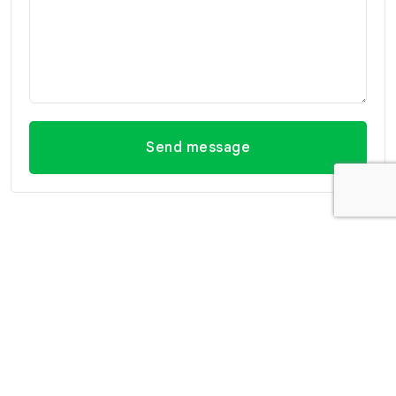
Send message
Kontakt informationen
Büro Hua
Büro Hua
Kontakt
Hin
Hin (Villa
informationen
(Hauptsitz)
Market
E-mail
Filiale)
29/21-22 Soi