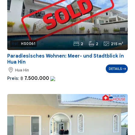
2
2
215 m²
Ref.:
HS0061
Paradiesisches Wohnen: Meer- und Stadtblick in
Hua Hin
DETAILS
Hua Hin
7.500.000
Preis:
฿