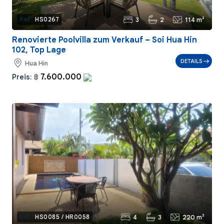
3
2
114 m²
Ref.:
HS0267
Renovierte Poolvilla zum Verkauf – Soi Hua Hin
102, Top Lage
DETAILS
Hua Hin
7.600.000
Preis:
฿
4
3
220 m²
Ref.:
HS0085 / HR0058