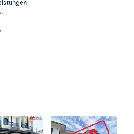
eistungen
et
r