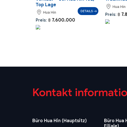
Top Lage
Hua Hin
DETAILS
Hua Hin
7.
Preis:
฿
7.600.000
Preis:
฿
Kontakt informati
Büro Hua Hin (Hauptsitz)
Büro Hua H
Filiale)