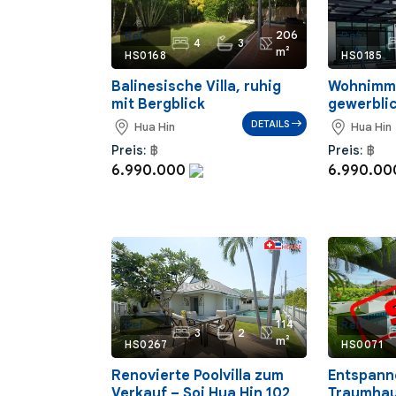
206
Ref.:
Ref.:
4
3
m²
HS0168
HS0185
Balinesische Villa, ruhig
Wohnimmo
mit Bergblick
gewerbli
DETAILS
Hua Hin
Hua Hin
Preis:
฿
Preis:
฿
6.990.000
6.990.0
114
Ref.:
Ref.:
3
2
m²
HS0267
HS0071
Renovierte Poolvilla zum
Entspanne
Verkauf – Soi Hua Hin 102,
Traumhau