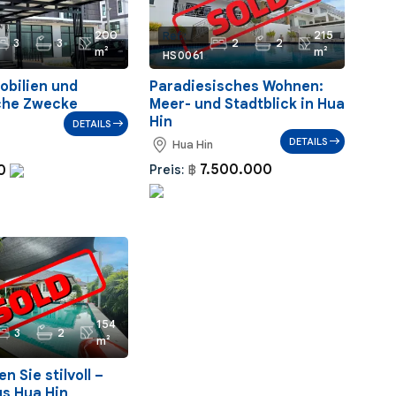
200
215
Ref.:
3
3
2
2
m²
m²
HS0061
bilien und
Paradiesisches Wohnen:
che Zwecke
Meer- und Stadtblick in Hua
Hin
DETAILS
DETAILS
Hua Hin
7.500.000
00
Preis:
฿
154
3
2
m²
n Sie stilvoll –
s Hua Hin