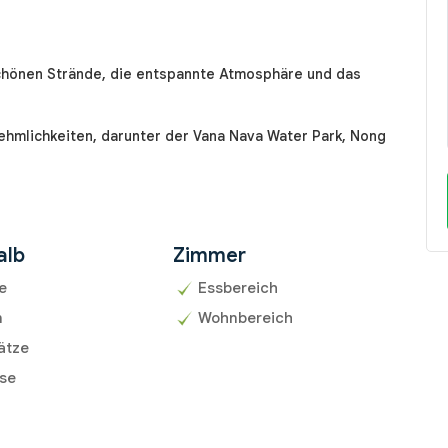
 schönen Strände, die entspannte Atmosphäre und das
ehmlichkeiten, darunter der Vana Nava Water Park, Nong
alb
Zimmer
e
Essbereich
n
Wohnbereich
ätze
sse