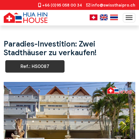
+66 (0)95 058 00 34
info@swissthaipro.ch
Paradies-Investition: Zwei
Stadthäuser zu verkaufen!
Ref.: HS0087
Previous
Next