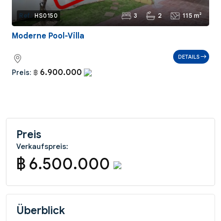
3
2
115 m²
Ref.:
HS0150
Moderne Pool-Villa
DETAILS
6.900.000
Preis:
฿
Preis
Verkaufspreis:
฿ 6.500.000
Überblick