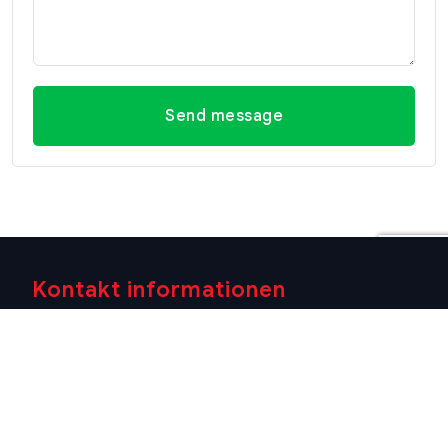
Send message
Kontakt informationen
Büro Hua
Büro Hua
Kontakt
Hin
Hin (Villa
informationen
(Hauptsitz)
Market
E-mail
Filiale)
29/21-22 Soi
info@swissthaipro.ch
218/3
112, Nong
Petchkasem
Kae, Hua Hin,