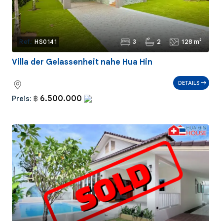
3
2
128 m²
Ref.:
HS0141
Villa der Gelassenheit nahe Hua Hin
DETAILS
6.500.000
Preis:
฿