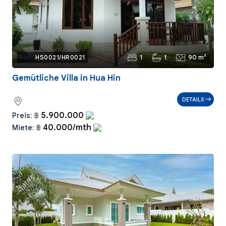
1
1
90 m²
Ref.:
HS0021/HR0021
Gemütliche Villa in Hua Hin
DETAILS
5.900.000
Preis:
฿
40.000/mth
Miete:
฿