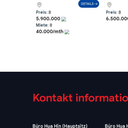
DETAILS
Preis:
฿
Preis:
฿
5.900.000
6.500.0
Miete:
฿
40.000/mth
Kontakt informati
Büro Hua Hin (Hauptsitz)
Büro Hua H