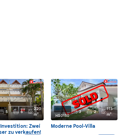
220
115
Ref.:
5
6
3
2
m²
m²
HS0150
Investition: Zwei
Moderne Pool-Villa
ser zu verkaufen!