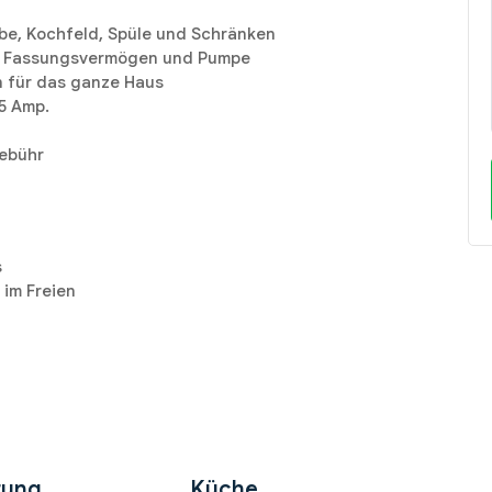
be, Kochfeld, Spüle und Schränken
ter Fassungsvermögen und Pumpe
n für das ganze Haus
5 Amp.
gebühr
s
im Freien
tung
Küche