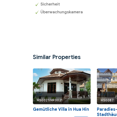
Sicherheit
Überwachungskamera
Similar Properties
90
Ref.:
Ref.:
1
1
m²
HS0021/HR0021
HS0087
Gemütliche Villa in Hua Hin
Paradies-
Stadthäu