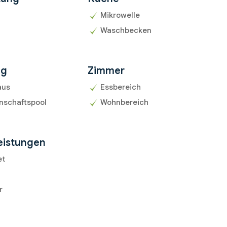
Mikrowelle
Waschbecken
ng
Zimmer
aus
Essbereich
nschaftspool
Wohnbereich
eistungen
et
r