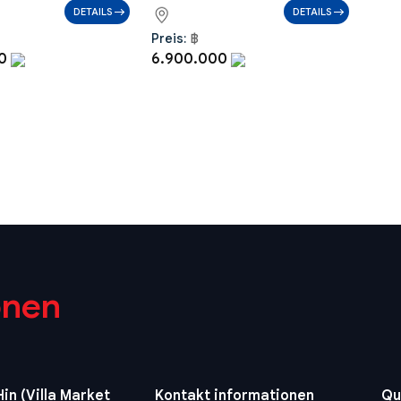
DETAILS
DETAILS
Preis:
฿
00
6.900.000
onen
in (Villa Market
Kontakt informationen
Qu