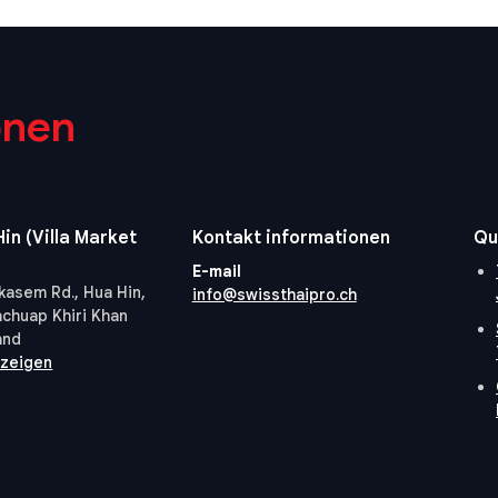
onen
in (Villa Market
Kontakt informationen
Qu
E-mail
kasem Rd., Hua Hin,
info@swissthaipro.ch
achuap Khiri Khan
and
nzeigen