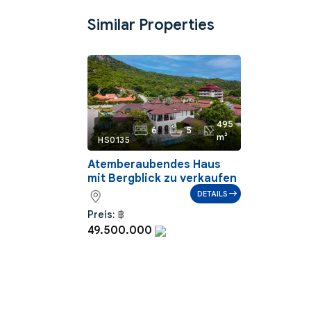
Similar Properties
495
Ref.:
6
5
m²
HS0135
Atemberaubendes Haus
mit Bergblick zu verkaufen
DETAILS
Preis:
฿
49.500.000