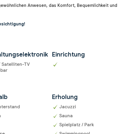
gewöhnlichen Anwesen, das Komfort, Bequemlichkeit und
esichtigung!
ltungselektronik
Einrichtung
/ Satelliten-TV
gbar
alb
Erholung
nterstand
Jacuzzi
n
Sauna
Spielplatz / Park
sse
Swimmingpool