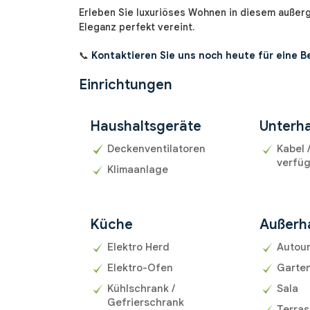
Erleben Sie luxuriöses Wohnen in diesem außer
Eleganz perfekt vereint.
📞
Kontaktieren Sie uns noch heute für eine B
Einrichtungen
Haushaltsgeräte
Unterha
Deckenventilatoren
Kabel 
verfü
Klimaanlage
Küche
Außerh
Elektro Herd
Autou
Elektro-Ofen
Garte
Kühlschrank /
Sala
Gefrierschrank
Terra