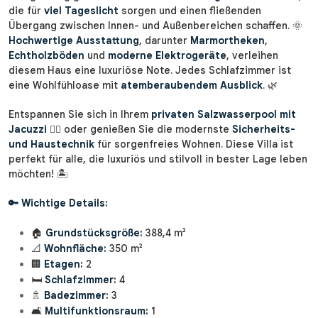
die für
viel Tageslicht
sorgen und einen fließenden
Übergang zwischen Innen- und Außenbereichen schaffen. 🌞
Hochwertige Ausstattung
, darunter
Marmortheken
,
Echtholzböden
und
moderne Elektrogeräte
, verleihen
diesem Haus eine luxuriöse Note. Jedes Schlafzimmer ist
eine Wohlfühloase mit
atemberaubendem Ausblick
. 🌿
Entspannen Sie sich in Ihrem
privaten Salzwasserpool mit
Jacuzzi
🏊‍♀️ oder genießen Sie die modernste
Sicherheits-
und Haustechnik
für sorgenfreies Wohnen. Diese Villa ist
perfekt für alle, die luxuriös und stilvoll in bester Lage leben
möchten! 🏝️
🔑 Wichtige Details:
🏠
Grundstücksgröße:
388,4 m²
📐
Wohnfläche:
350 m²
🏢
Etagen:
2
🛏️
Schlafzimmer:
4
🚿
Badezimmer:
3
🛋️
Multifunktionsraum:
1