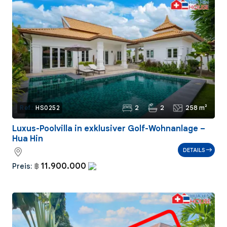
2
2
258 m²
Ref.:
HS0252
Luxus-Poolvilla in exklusiver Golf-Wohnanlage –
Hua Hin
DETAILS
11.900.000
Preis:
฿