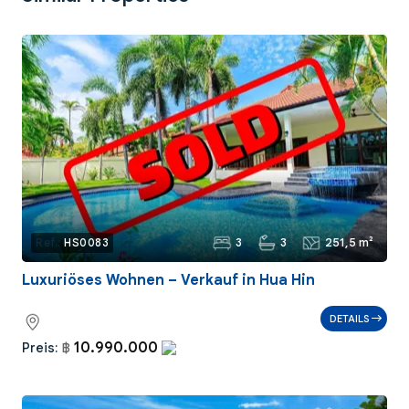
3
3
251,5 m²
Ref.:
HS0083
Luxuriöses Wohnen – Verkauf in Hua Hin
DETAILS
10.990.000
Preis:
฿