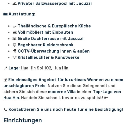
🌊
Privater Salzwasserpool mit Jacuzzi
🏡 Ausstattung:
🍳
Thailändische & Europäische Küche
🛋️
Voll möbliert mit Einbauten
🌇
Große Dachterrasse mit Jacuzzi
👗
Begehbarer Kleiderschrank
🎥
CCTV-Überwachung innen & außen
💡
Kristallleuchter & Kunstwerke
📍
Lage:
Hua Hin Soi 102, Hua Hin
💰
Ein einmaliges Angebot für luxuriöses Wohnen zu einem
unschlagbaren Preis!
Nutzen Sie diese Gelegenheit und
sichern Sie sich diese
moderne Villa
in einer
Top-Lage von
Hua Hin
. Handeln Sie schnell, bevor es zu spät ist! 🔑
📞
Kontaktieren Sie uns noch heute für eine Besichtigung!
Einrichtungen