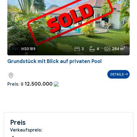
3
4
284 m²
Ref.:
HS0189
Grundstück mit Blick auf privaten Pool
DETAILS
12.500.000
Preis:
฿
Preis
Verkaufspreis: