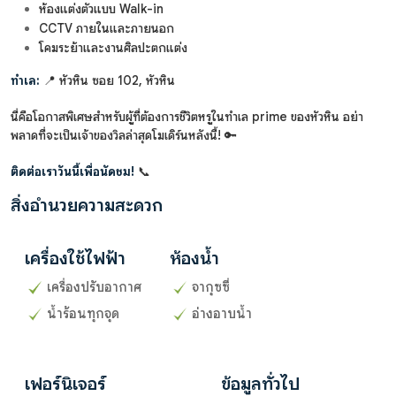
ห้องแต่งตัวแบบ Walk-in
CCTV ภายในและภายนอก
โคมระย้าและงานศิลปะตกแต่ง
ทำเล:
📍 หัวหิน ซอย 102, หัวหิน
นี่คือโอกาสพิเศษสำหรับผู้ที่ต้องการชีวิตหรูในทำเล prime ของหัวหิน อย่า
พลาดที่จะเป็นเจ้าของวิลล่าสุดโมเดิร์นหลังนี้! 🔑
ติดต่อเราวันนี้เพื่อนัดชม!
📞
สิ่งอำนวยความสะดวก
เครื่องใช้ไฟฟ้า
ห้องน้ำ
เครื่องปรับอากาศ
จากุซซี่
น้ำร้อนทุกจุด
อ่างอาบน้ำ
เฟอร์นิเจอร์
ข้อมูลทั่วไป