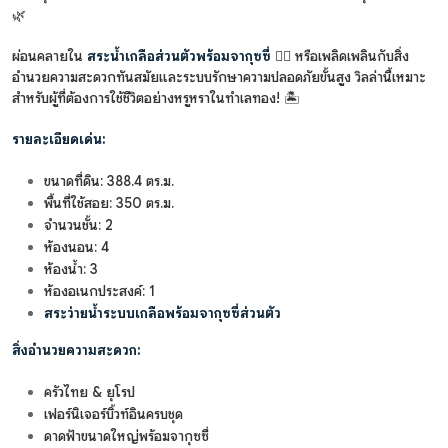
🌿
ผ่อนคลายใน
สระน้ำเกลือส่วนตัวพร้อมจากุซซี่
🏊‍♀️ หรือเพลิดเพลินกับสิ่ง
อำนวยความสะดวกทันสมัยและระบบรักษาความปลอดภัยขั้นสูง วิลล่านี้เหมาะ
สำหรับผู้ที่ต้องการใช้ชีวิตอย่างหรูหราในทำเลทอง! 🏝️
รายละเอียดเด่น:
ขนาดที่ดิน: 388.4 ตร.ม.
พื้นที่ใช้สอย: 350 ตร.ม.
จำนวนชั้น: 2
ห้องนอน: 4
ห้องน้ำ: 3
ห้องอเนกประสงค์: 1
สระว่ายน้ำระบบเกลือพร้อมจากุซซี่ส่วนตัว
สิ่งอำนวยความสะดวก:
ครัวไทย & ยุโรป
เฟอร์นิเจอร์บิ้วท์อินครบชุด
ดาดฟ้าขนาดใหญ่พร้อมจากุซซี่