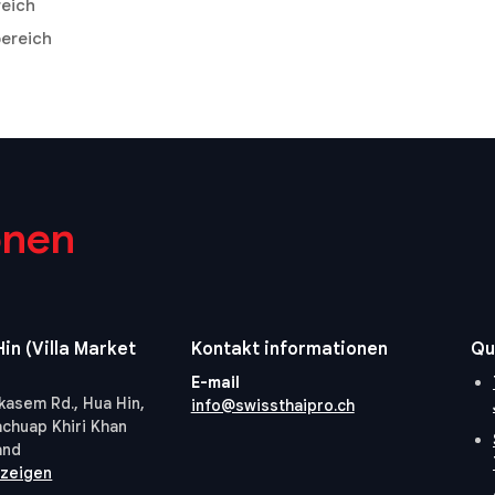
reich
ereich
onen
in (Villa Market
Kontakt informationen
Qu
E-mail
kasem Rd., Hua Hin,
info@swissthaipro.ch
achuap Khiri Khan
and
nzeigen