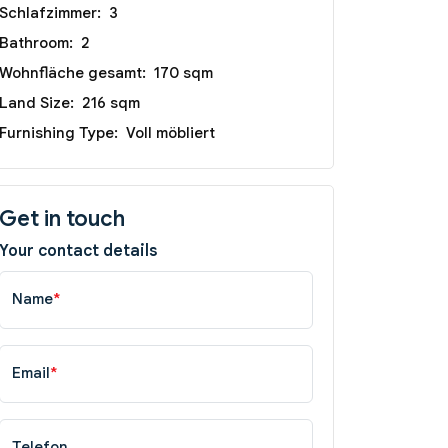
Schlafzimmer:
3
Bathroom:
2
Wohnfläche gesamt:
170 sqm
Land Size:
216 sqm
Furnishing Type:
Voll möbliert
Get in touch
Your contact details
Name
*
Email
*
Telefon