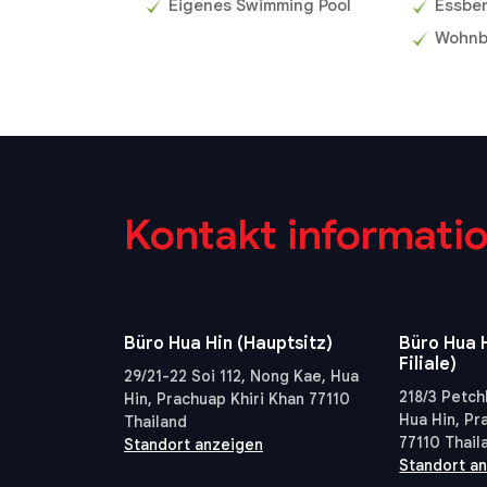
Eigenes Swimming Pool
Essbe
Wohnb
Kontakt informati
Büro Hua Hin (Hauptsitz)
Büro Hua H
Filiale)
29/21-22 Soi 112, Nong Kae, Hua
218/3 Petch
Hin, Prachuap Khiri Khan 77110
Hua Hin, Pr
Thailand
77110 Thail
Standort anzeigen
Standort a