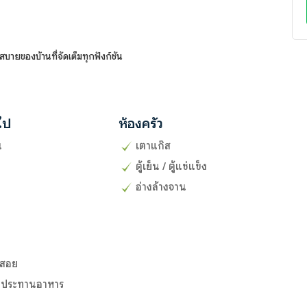
สบายของบ้านที่จัดเต็มทุกฟังก์ชัน
วไป
ห้องครัว
น
เตาแก๊ส
ตู้เย็น / ตู้แช่แข็ง
อ่างล้างจาน
ช้สอย
รับประทานอาหาร