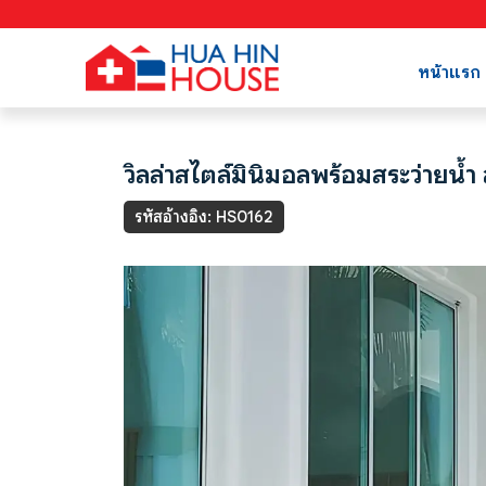
หน้าแรก
วิลล่าสไตล์มินิมอลพร้อมสระว่ายน้ำ
รหัสอ้างอิง: HS0162