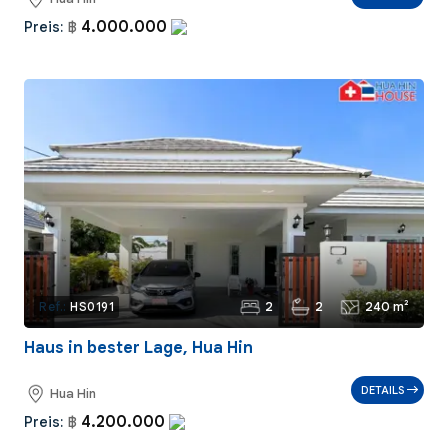
4.000.000
Preis:
฿
2
2
240 m²
Ref.:
HS0191
Haus in bester Lage, Hua Hin
DETAILS
Hua Hin
4.200.000
Preis:
฿