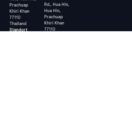
Rd., Hua Hin,
Prachuap
Hua Hin,
Khiri Khan
Prachuap
77110
Khiri Khan
Thailand
77110
Standort
Thailand
anzeigen
Standort
anzeigen
Quick links
Allgemeine
Geschäftsbedingungen
Thailand 10-Jahres-
Allgemeine
Visum
Geschäftsbedingungen
Steuern in Thailand
Datenschutzrichtlinie
Grundbuchamt Hua Hin
(PDPA) – STP
Professional
Cookie-Richtlinie