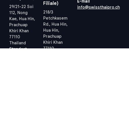
E-mail
Filiale)
29/21-22 Soi
info@swissthaipro.ch
218/3
112, Nong
Petchkasem
Kae, Hua Hin,
Rd., Hua Hin,
Prachuap
Hua Hin,
Khiri Khan
Prachuap
77110
Khiri Khan
Thailand
77110
Standort
Thailand
anzeigen
Standort
anzeigen
Quick links
Allgemeine
Geschäftsbedingungen
Thailand 10-Jahres-
Allgemeine
Visum
Geschäftsbedingungen
Steuern in Thailand
Datenschutzrichtlinie
Grundbuchamt Hua Hin
(PDPA) – STP
Professional