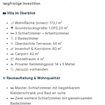
langfristige Investition.
🏡 Villa im Überblick
📐 Wohnfläche (innen): 172,1 m²
🌳 Grundstücksgröße: 1.093,20 m²
🛏️ 3 Schlafzimmer + Arbeitszimmer
🚿 2 Badezimmer
🌞 Überdachte Terrasse: 64 m²
🌿 Innenhof & Korridore: 80 m²
🚗 Carport: 42 m²
📦 Abstellraum: 6 m²
🏊 Privater Swimmingpool: 14 x 5 Meter
💦 Jacuzzi: vorhanden
✨ Raumaufteilung & Wohnqualität
🛌 Master-Schlafzimmer mit begehbarem
Kleiderschrank und Bad en suite
🛏️ Zwei weitere Schlafzimmer mit gemeinsamem
Badezimmer