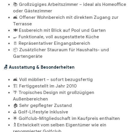
📚 Großzügiges Arbeitszimmer – ideal als Homeoffice
oder Gästezimmer
🛋️ Offener Wohnbereich mit direktem Zugang zur
Terrasse
🍽️ Essbereich mit Blick auf Pool und Garten
🍳 Funktionale, voll ausgestattete Küche
🚪 Repräsentativer Eingangsbereich
📦 Zusätzlicher Stauraum für Haushalts- und
Gartengeräte
🪑 Ausstattung & Besonderheiten
🛋️ Voll möbliert – sofort bezugsfertig
🏗️ Fertiggestellt im Jahr 2010
🌴 Tropisches Design mit großzügigen
Außenbereichen
🏠 Sehr gepflegter Zustand
⛳ Golf-Lifestyle inklusive
🌟 Golfclub-Mitgliedschaft im Kaufpreis enthalten
🏌️ Entwickelt vom selben Eigentümer wie ein
renommierter Golfclub