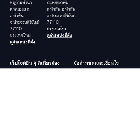
หมู่บ้านหัวนา
ถ.เพชรเกษม
ต.หนองแก
ต.หัวหิน อ.หัวหิน
อ.หัวหิน
จ.ประจวบคีรีขันธ์
จ.ประจวบคีรีขันธ์
77110
77110
ประเทศไทย
ประเทศไทย
ดูตำแหน่งที่ตั้ง
ดูตำแหน่งที่ตั้ง
เว็ปไซต์อื่น ๆ ที่เกี่ยวข้อง
ข้อกำหนดและเงื่อนไข
วีซ่าอยู่ไทย 10 ปี
ข้อกำหนดและเงื่อนไข
ภาษีในไทย
นโยบายคุ้มครองข้อมูลส่วน
บุคคล (PDPA) ของบริษัท
สำนักงานที่ดิน
นโยบายคุกกี้
Hosted and Developed by
Hosting-Group.
​
Powered by
exPub.Net