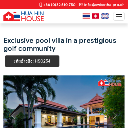
+66 (0)32 510 750
info@swissthaipro.ch
Exclusive pool villa in a prestigious
golf community
รหัสอ้างอิง: HS0254
Previous
Next