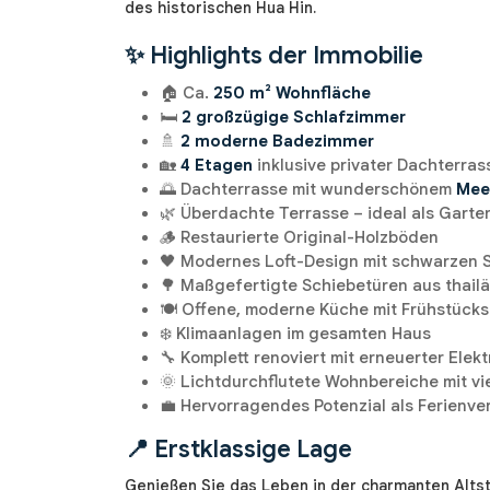
des historischen Hua Hin.
✨ Highlights der Immobilie
🏠 Ca.
250 m² Wohnfläche
🛏️
2 großzügige Schlafzimmer
🚿
2 moderne Badezimmer
🏡
4 Etagen
inklusive privater Dachterras
🌅 Dachterrasse mit wunderschönem
Mee
🌿 Überdachte Terrasse – ideal als Garte
🪵 Restaurierte Original-Holzböden
🖤 Modernes Loft-Design mit schwarzen 
🌳 Maßgefertigte Schiebetüren aus thail
🍽️ Offene, moderne Küche mit Frühstück
❄️ Klimaanlagen im gesamten Haus
🔧 Komplett renoviert mit erneuerter Elekt
🌞 Lichtdurchflutete Wohnbereiche mit vi
💼 Hervorragendes Potenzial als Ferienv
📍 Erstklassige Lage
Genießen Sie das Leben in der charmanten Altst