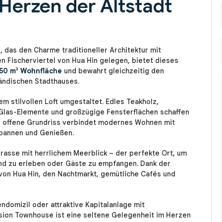
Herzen der Altstadt
 das den Charme traditioneller Architektur mit
n Fischerviertel von Hua Hin gelegen, bietet dieses
50 m² Wohnfläche
und bewahrt gleichzeitig den
ländischen Stadthauses.
m stilvollen Loft umgestaltet. Edles Teakholz,
Glas-Elemente und großzügige Fensterflächen schaffen
r offene Grundriss verbindet modernes Wohnen mit
spannen und Genießen.
rrasse mit herrlichem Meerblick – der perfekte Ort, um
nd zu erleben oder Gäste zu empfangen. Dank der
von Hua Hin, den Nachtmarkt, gemütliche Cafés und
endomizil oder attraktive Kapitalanlage mit
ion Townhouse ist eine seltene Gelegenheit im Herzen