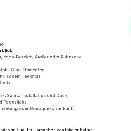
se
rblick
n, Yoga-Bereich, Atelier oder Ruhezone
Stahl-Glas-Elementen
ändischem Teakholz
stheke
rik, Sanitärinstallation und Dach
el Tageslicht
ermietung oder Boutique-Unterkunft
adt von Hua Hin – umgeben von lokaler Kultur,