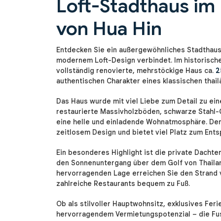
Loft-Stadthaus im 
von Hua Hin
Entdecken Sie ein außergewöhnliches Stadthaus,
modernem Loft-Design verbindet. Im historische
vollständig renovierte, mehrstöckige Haus ca.
2
authentischen Charakter eines klassischen thai
Das Haus wurde mit viel Liebe zum Detail zu eine
restaurierte Massivholzböden, schwarze Stahl-
eine helle und einladende Wohnatmosphäre. De
zeitlosem Design und bietet viel Platz zum Ent
Ein besonderes Highlight ist die private Dachte
den Sonnenuntergang über dem Golf von Thaila
hervorragenden Lage erreichen Sie den Strand 
zahlreiche Restaurants bequem zu Fuß.
Ob als stilvoller Hauptwohnsitz, exklusives Feri
hervorragendem Vermietungspotenzial – die Fus