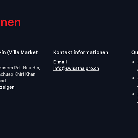
onen
in (Villa Market
Kontakt informationen
Qu
E-mail
kasem Rd., Hua Hin,
info@swissthaipro.ch
achuap Khiri Khan
and
nzeigen