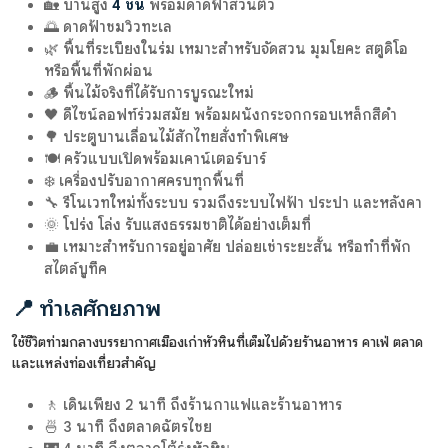
🏡 บ้านสูง
4 ชั้น
พร้อมดาดฟ้าส่วนตัว
🌅 ดาดฟ้าชมวิวทะเล
🌿 พื้นที่ระเบียงในร่ม เหมาะสำหรับจัดสวน มุมโยคะ สตูดิโอ
หรือพื้นที่พักผ่อน
🪵 พื้นไม้จริงที่ได้รับการบูรณะใหม่
🖤 ดีไซน์ลอฟท์ร่วมสมัย พร้อมผนังกระจกกรอบเหล็กสีดำ
🌳 ประตูบานเลื่อนไม้สักไทยสั่งทำพิเศษ
🍽️ ครัวแบบเปิดพร้อมเคาน์เตอร์บาร์
❄️ เครื่องปรับอากาศครบทุกพื้นที่
🔧 รีโนเวทใหม่ทั้งระบบ รวมถึงระบบไฟฟ้า ประปา และหลังคา
🌞 โปร่ง โล่ง รับแสงธรรมชาติได้อย่างเต็มที่
💼 เหมาะสำหรับการอยู่อาศัย ปล่อยเช่าระยะสั้น หรือทำที่พัก
สไตล์บูทีค
📍 ทำเลศักยภาพ
ใช้ชีวิตท่ามกลางบรรยากาศเมืองเก่าหัวหินที่เต็มไปด้วยร้านอาหาร คาเฟ่ ตลาด
และแหล่งท่องเที่ยวสำคัญ
🚶 เดินเพียง 2 นาที ถึงร้านกาแฟและร้านอาหาร
🍜 3 นาที ถึงตลาดฉัตรไชย