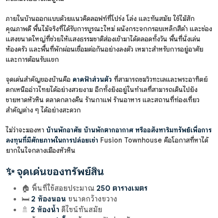
ภายในบ้านออกแบบด้วยแนวคิดลอฟท์ที่โปร่ง โล่ง และทันสมัย ใช้ไม้สัก
คุณภาพดี พื้นไม้จริงที่ได้รับการบูรณะใหม่ ผนังกระจกกรอบเหล็กสีดำ และช่อง
แสงขนาดใหญ่ที่ช่วยให้แสงธรรมชาติส่องเข้ามาได้ตลอดทั้งวัน พื้นที่นั่งเล่น
ห้องครัว และพื้นที่พักผ่อนเชื่อมต่อกันอย่างลงตัว เหมาะสำหรับการอยู่อาศัย
และการต้อนรับแขก
จุดเด่นสำคัญของบ้านคือ
ดาดฟ้าส่วนตัว
ที่สามารถชมวิวทะเลและพระอาทิตย์
ตกเหนืออ่าวไทยได้อย่างสวยงาม อีกทั้งยังอยู่ในทำเลที่สามารถเดินไปยัง
ชายหาดหัวหิน ตลาดกลางคืน ร้านกาแฟ ร้านอาหาร และสถานที่ท่องเที่ยว
สำคัญต่าง ๆ ได้อย่างสะดวก
ไม่ว่าจะมองหา
บ้านพักอาศัย บ้านพักตากอากาศ หรืออสังหาริมทรัพย์เพื่อการ
ลงทุนที่มีศักยภาพในการปล่อยเช่า
Fusion Townhouse คือโอกาสที่หาได้
ยากในใจกลางเมืองหัวหิน
✨ จุดเด่นของทรัพย์สิน
🏠 พื้นที่ใช้สอยประมาณ
250 ตารางเมตร
🛏️
2 ห้องนอน
ขนาดกว้างขวาง
🚿
2 ห้องน้ำ
ดีไซน์ทันสมัย