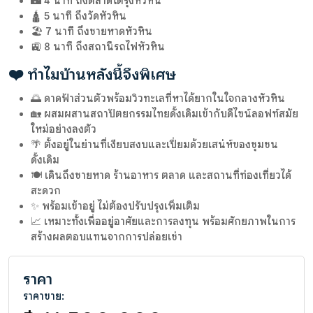
🌃 4 นาที ถึงตลาดโต้รุ่งหัวหิน
🛕 5 นาที ถึงวัดหัวหิน
🏖️ 7 นาที ถึงชายหาดหัวหิน
🚉 8 นาที ถึงสถานีรถไฟหัวหิน
❤️ ทำไมบ้านหลังนี้จึงพิเศษ
🌅 ดาดฟ้าส่วนตัวพร้อมวิวทะเลที่หาได้ยากในใจกลางหัวหิน
🏡 ผสมผสานสถาปัตยกรรมไทยดั้งเดิมเข้ากับดีไซน์ลอฟท์สมัย
ใหม่อย่างลงตัว
🌴 ตั้งอยู่ในย่านที่เงียบสงบและเปี่ยมด้วยเสน่ห์ของชุมชน
ดั้งเดิม
🍽️ เดินถึงชายหาด ร้านอาหาร ตลาด และสถานที่ท่องเที่ยวได้
สะดวก
✨ พร้อมเข้าอยู่ ไม่ต้องปรับปรุงเพิ่มเติม
📈 เหมาะทั้งเพื่ออยู่อาศัยและการลงทุน พร้อมศักยภาพในการ
สร้างผลตอบแทนจากการปล่อยเช่า
ราคา
ราคาขาย: