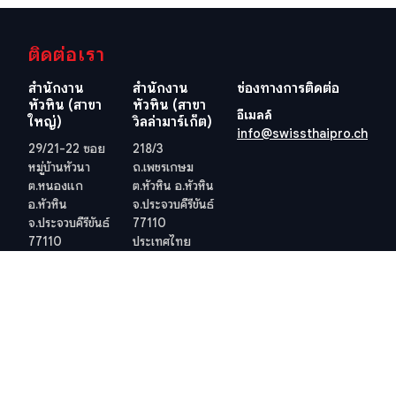
ติดต่อเรา
สำนักงาน
สำนักงาน
ช่องทางการติดต่อ
หัวหิน (สาขา
หัวหิน (สาขา
อีเมลล์
ใหญ่)
วิลล่ามาร์เก็ต)
info@swissthaipro.ch
29/21-22 ซอย
218/3
หมู่บ้านหัวนา
ถ.เพชรเกษม
ต.หนองแก
ต.หัวหิน อ.หัวหิน
อ.หัวหิน
จ.ประจวบคีรีขันธ์
จ.ประจวบคีรีขันธ์
77110
77110
ประเทศไทย
ประเทศไทย
ดูตำแหน่งที่ตั้ง
ดูตำแหน่งที่ตั้ง
เว็ปไซต์อื่น ๆ ที่เกี่ยวข้อง
ข้อกำหนดและเงื่อนไข
วีซ่าอยู่ไทย 10 ปี
ข้อกำหนดและเงื่อนไข
ภาษีในไทย
นโยบายคุ้มครองข้อมูลส่วน