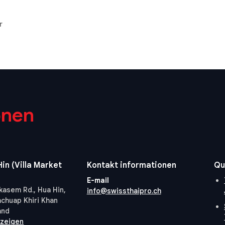
r
onen
in (Villa Market
Kontakt informationen
Qu
E-mail
kasem Rd., Hua Hin,
info@swissthaipro.ch
achuap Khiri Khan
and
nzeigen