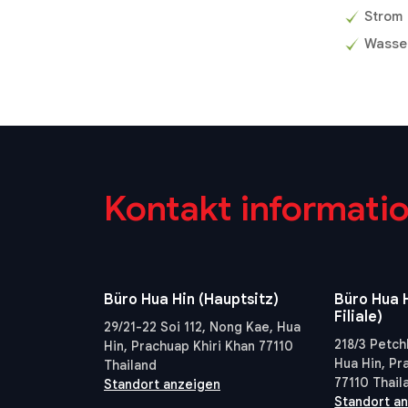
Strom
Wasse
Kontakt informati
Büro Hua Hin (Hauptsitz)
Büro Hua H
Filiale)
29/21-22 Soi 112, Nong Kae, Hua
218/3 Petch
Hin, Prachuap Khiri Khan 77110
Hua Hin, Pr
Thailand
77110 Thail
Standort anzeigen
Standort a