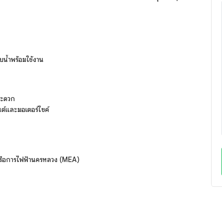
บน้ำพร้อมใช้งาน
ะสะดวก
ต์และมอเตอร์ไซค์
A) หรือการไฟฟ้านครหลวง (MEA)