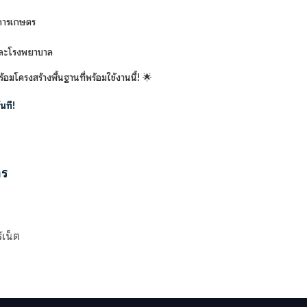
งการเกษตร
และโรงพยาบาล
อมโครงสร้างพื้นฐานที่พร้อมใช้งานนี้! 🌟
นที!
าร
์เน็ต