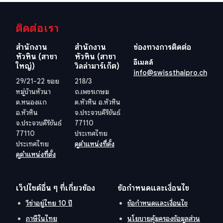
ติดต่อเรา
สำนักงาน
สำนักงาน
ช่องทางการติดต่อ
หัวหิน (สาขา
หัวหิน (สาขา
อีเมลล์
ใหญ่)
วิลล่ามาร์เก็ต)
info@swissthaipro.ch
29/21-22 ซอย
218/3
หมู่บ้านหัวนา
ถ.เพชรเกษม
ต.หนองแก
ต.หัวหิน อ.หัวหิน
อ.หัวหิน
จ.ประจวบคีรีขันธ์
จ.ประจวบคีรีขันธ์
77110
77110
ประเทศไทย
ประเทศไทย
ดูตำแหน่งที่ตั้ง
ดูตำแหน่งที่ตั้ง
เว็ปไซต์อื่น ๆ ที่เกี่ยวข้อง
ข้อกำหนดและเงื่อนไข
วีซ่าอยู่ไทย 10 ปี
ข้อกำหนดและเงื่อนไข
ภาษีในไทย
นโยบายคุ้มครองข้อมูลส่วน