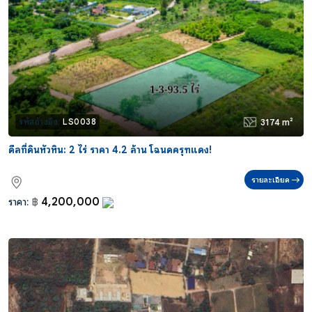
3174 m²
รหัสอ้างอิง:
LS0038
ดีลที่ดินหัวหิน: 2 ไร่ ราคา 4.2 ล้าน โฉนดครุฑแดง!
รายละเอียด
4,200,000
ราคา:
฿