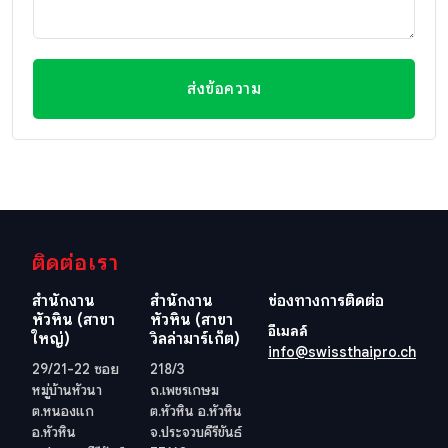
ส่งข้อความ
ติดต่อเรา
สำนักงาน
สำนักงาน
ช่องทางการติดต่อ
หัวหิน (สาขา
หัวหิน (สาขา
อีเมลล์
ใหญ่)
วิลล่ามาร์เก็ต)
info@swissthaipro.ch
29/21-22 ซอย
218/3
หมู่บ้านหัวนา
ถ.เพชรเกษม
ต.หนองแก
ต.หัวหิน อ.หัวหิน
อ.หัวหิน
จ.ประจวบคีรีขันธ์