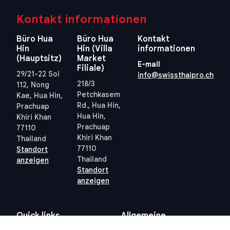
Kontakt informationen
Büro Hua
Büro Hua
Kontakt
Hin
Hin (Villa
informationen
(Hauptsitz)
Market
E-mail
Filiale)
29/21-22 Soi
info@swissthaipro.ch
218/3
112, Nong
Petchkasem
Kae, Hua Hin,
Rd., Hua Hin,
Prachuap
Hua Hin,
Khiri Khan
Prachuap
77110
Khiri Khan
Thailand
77110
Standort
Thailand
anzeigen
Standort
anzeigen
Quick links
Allgemeine
Geschäftsbedingungen