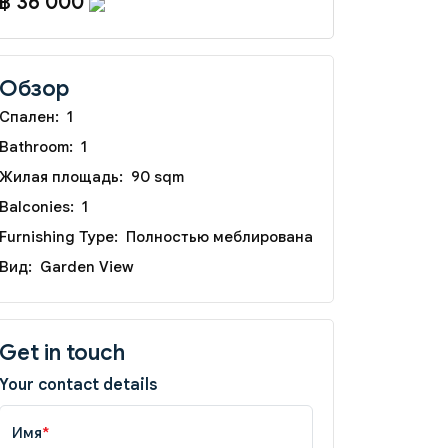
฿ 36 000
Обзор
Спален:
1
Bathroom:
1
Жилая площадь:
90 sqm
Balconies:
1
Furnishing Type:
Полностью меблирована
Вид:
Garden View
Get in touch
Your contact details
Имя
*