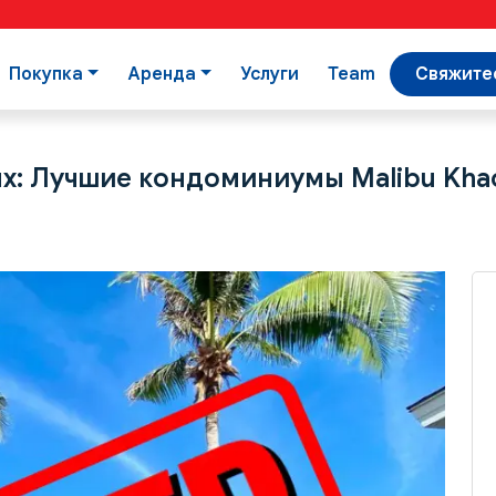
Покупка
Аренда
Услуги
Team
Свяжитес
х: Лучшие кондоминиумы Malibu Kha