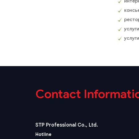
интер
консь
ресто
услуг
услуг
Contact Informati
STP Professional Co., Ltd.
Hotline