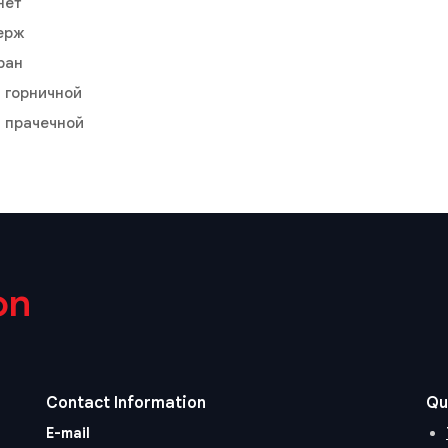
нет
ерж
ран
и горничной
и прачечной
on
Contact Information
Qu
E-mail