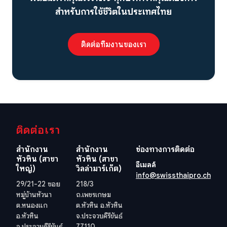
สำหรับการใช้ชีวิตในประเทศไทย
ติดต่อทีมงานของเรา
ติดต่อเรา
สำนักงาน
สำนักงาน
ช่องทางการติดต่อ
หัวหิน (สาขา
หัวหิน (สาขา
อีเมลล์
ใหญ่)
วิลล่ามาร์เก็ต)
info@swissthaipro.ch
29/21-22 ซอย
218/3
หมู่บ้านหัวนา
ถ.เพชรเกษม
ต.หนองแก
ต.หัวหิน อ.หัวหิน
อ.หัวหิน
จ.ประจวบคีรีขันธ์
จ.ประจวบคีรีขันธ์
77110