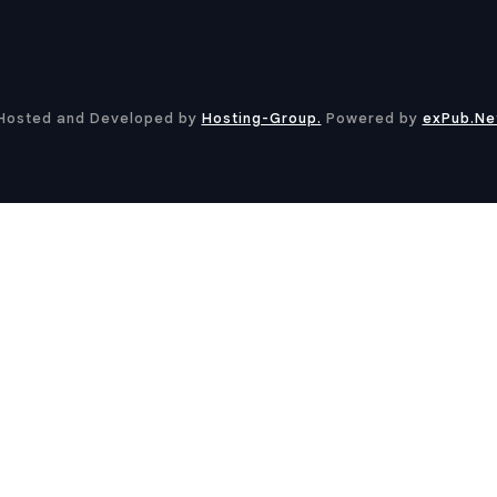
Hosted and Developed by
Hosting-Group.
​Powered by
exPub.Ne