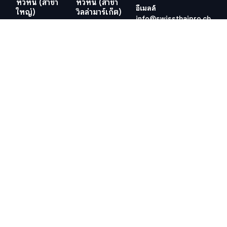
หัวหิน (สาขา
หัวหิน (สาขา
อีเมลล์
ใหญ่)
วิลล่ามาร์เก็ต)
info@swissthaipro.ch
29/21-22 ซอย
218/3
หมู่บ้านหัวนา
ถ.เพชรเกษม
ต.หนองแก
ต.หัวหิน อ.หัวหิน
อ.หัวหิน
จ.ประจวบคีรีขันธ์
จ.ประจวบคีรีขันธ์
77110
77110
ประเทศไทย
ประเทศไทย
ดูตำแหน่งที่ตั้ง
ดูตำแหน่งที่ตั้ง
เว็ปไซต์อื่น ๆ ที่เกี่ยวข้อง
ข้อกำหนดและเงื่อนไข
วีซ่าอยู่ไทย 10 ปี
ข้อกำหนดและเงื่อนไข
ภาษีในไทย
นโยบายคุ้มครองข้อมูลส่วน
บุคคล (PDPA) ของบริษัท
สำนักงานที่ดิน
นโยบายคุกกี้