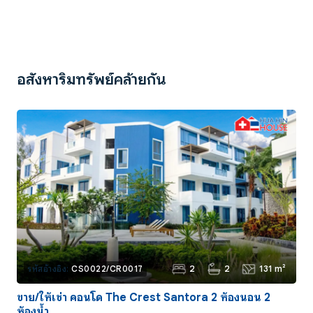
อสังหาริมทรัพย์คล้ายกัน
2
2
131 m²
รหัสอ้างอิง:
CS0022/CR0017
ขาย/ให้เช่า คอนโด The Crest Santora 2 ห้องนอน 2
ห้องน้ำ