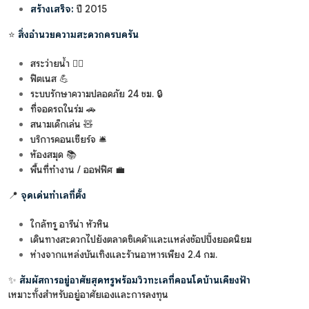
สร้างเสร็จ:
ปี 2015
⭐
สิ่งอำนวยความสะดวกครบครัน
สระว่ายน้ำ 🏊‍♂️
ฟิตเนส 💪
ระบบรักษาความปลอดภัย 24 ชม. 🔒
ที่จอดรถในร่ม 🚗
สนามเด็กเล่น 🧸
บริการคอนเซียร์จ 🛎️
ห้องสมุด 📚
พื้นที่ทำงาน / ออฟฟิศ 💼
📍
จุดเด่นทำเลที่ตั้ง
ใกล้ทรู อารีน่า หัวหิน
เดินทางสะดวกไปยังตลาดซิเคด้าและแหล่งช้อปปิ้งยอดนิยม
ห่างจากแหล่งบันเทิงและร้านอาหารเพียง 2.4 กม.
✨
สัมผัสการอยู่อาศัยสุดหรูพร้อมวิวทะเลที่คอนโดบ้านเคียงฟ้า
เหมาะทั้งสำหรับอยู่อาศัยเองและการลงทุน