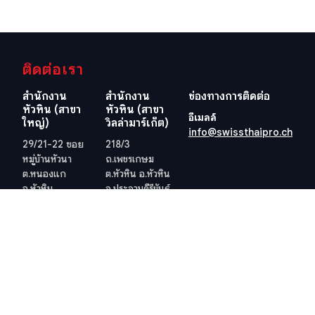
ติดต่อเรา
สำนักงาน
สำนักงาน
ช่องทางการติดต่อ
หัวหิน (สาขา
หัวหิน (สาขา
อีเมลล์
ใหญ่)
วิลล่ามาร์เก็ต)
info@swissthaipro.ch
29/21-22 ซอย
218/3
หมู่บ้านหัวนา
ถ.เพชรเกษม
ต.หนองแก
ต.หัวหิน อ.หัวหิน
อ.หัวหิน
จ.ประจวบคีรีขันธ์
จ.ประจวบคีรีขันธ์
77110
77110
ประเทศไทย
ประเทศไทย
ดูตำแหน่งที่ตั้ง
ดูตำแหน่งที่ตั้ง
เว็ปไซต์อื่น ๆ ที่เกี่ยวข้อง
ข้อกำหนดและเงื่อนไข