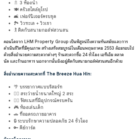
🚿 3 ห้องน้ำ
🍽️ ครัวสไตล์ยุโรป
🛋️ เฟอร์นิเจอร์ครบชุด
🏞️ วิวทะเล + วิวเขา
🏌️ ติดกับสนามกอล์ฟสวนสน
คอนโดจาก LHM Property Group เป็นพิสูจน์ถึงความทันสมัยและการ
ดำเนินชีวิตที่มีคุณภาพ สร้างเสร็จสมบูรณ์ในเดือนพฤษภาคม 2553 ล้อมรอบไป
ด้วยสิ่งอำนวยความสะดวกต่างๆ ร้านสะดวกซื้อ 24 ชั่วโมง เอทีเอ็ม ตลาด
นัด และร้านอาหาร นอกจากนั้นยังอยู่ติดกับสนามกอล์ฟสวนสนอีกด้วย
สิ่งอำนวยความสะดวกที่ The Breeze Hua Hin:
🌴 บรรยากาศแบบรีสอร์ท
🏊‍♂️ สระว่ายน้ำขนาดใหญ่ 2 สระ
🏋️‍♀️ ฟิตเนสที่มีอุปกรณ์ครบครัน
🎮 ห้องเล่นเด็ก
🚗 ที่จอดรถภายอาคาร
🔒 ระบบรักษาความปลอดภัย 24 ชั่วโมง
🔑 คีย์การ์ด