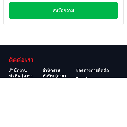
ส่งข้อความ
ติดต่อเรา
สำนักงาน
สำนักงาน
ช่องทางการติดต่อ
หัวหิน (สาขา
หัวหิน (สาขา
อีเมลล์
ใหญ่)
วิลล่ามาร์เก็ต)
info@swissthaipro.ch
29/21-22 ซอย
218/3
หมู่บ้านหัวนา
ถ.เพชรเกษม
ต.หนองแก
ต.หัวหิน อ.หัวหิน
อ.หัวหิน
จ.ประจวบคีรีขันธ์
จ.ประจวบคีรีขันธ์
77110
77110
ประเทศไทย
ประเทศไทย
ดูตำแหน่งที่ตั้ง