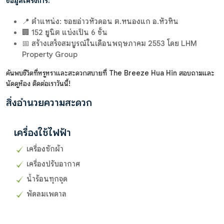
ข้อมูลโครงการ:
📍 ตำแหน่ง: ซอยอ่าวหัวดอน ต.หนองแก อ.หัวหิน
🏢 152 ยูนิต แบ่งเป็น 6 ชั้น
📅 สร้างเสร็จสมบูรณ์ในเดือนพฤษภาคม 2553 โดย LHM
Property Group
ค้นพบชีวิตที่หรูหราและสะดวกสบายที่ The Breeze Hua Hin สอบถามและ
นัดดูห้อง ติดต่อเราวันนี้!
สิ่งอำนวยความสะดวก
เครื่องใช้ไฟฟ้า
เครื่องซักผ้า
เครื่องปรับอากาศ
น้ำร้อนทุกจุด
พัดลมเพดาล