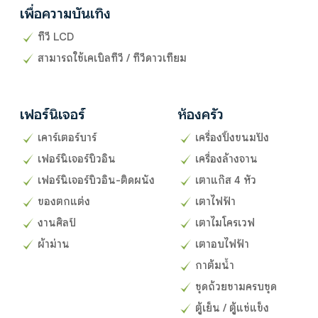
เพื่อความบันเทิง
ทีวี LCD
สามารถใช้เคเบิลทีวี / ทีวีดาวเทียม
เฟอร์นิเจอร์
ห้องครัว
เคาร์เตอร์บาร์
เครื่องปิ้งขนมปัง
เฟอร์นิเจอร์บิวอิน
เครื่องล้างจาน
เฟอร์นิเจอร์บิวอิน-ติดผนัง
เตาแก๊ส 4 หัว
ของตกแต่ง
เตาไฟฟ้า
งานศิลป์
เตาไมโครเวฟ
ผ้าม่าน
เตาอบไฟฟ้า
กาต้มน้ำ
ชุดถ้วยชามครบชุด
ตู้เย็น / ตู้แช่แข็ง