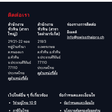
ติดต่อเรา
สำนักงาน
สำนักงาน
ช่องทางการติดต่อ
หัวหิน (สาขา
หัวหิน (สาขา
อีเมลล์
ใหญ่)
วิลล่ามาร์เก็ต)
info@swissthaipro.ch
29/21-22 ซอย
218/3
หมู่บ้านหัวนา
ถ.เพชรเกษม
ต.หนองแก
ต.หัวหิน อ.หัวหิน
อ.หัวหิน
จ.ประจวบคีรีขันธ์
จ.ประจวบคีรีขันธ์
77110
77110
ประเทศไทย
ประเทศไทย
ดูตำแหน่งที่ตั้ง
ดูตำแหน่งที่ตั้ง
เว็ปไซต์อื่น ๆ ที่เกี่ยวข้อง
ข้อกำหนดและเงื่อนไข
วีซ่าอยู่ไทย 10 ปี
ข้อกำหนดและเงื่อนไข
ภาษีในไทย
นโยบายคุ้มครองข้อมูลส่วน