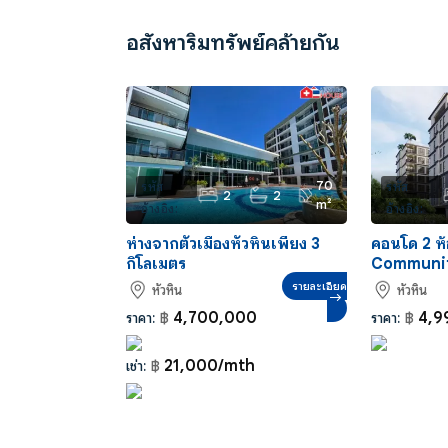
อสังหาริมทรัพย์คล้ายกัน
70
รหัส
รหัส
2
2
m²
อ้างอิง:
อ้างอิง:
CR0026
CS0076
ห่างจากตัวเมืองหัวหินเพียง 3
คอนโด 2 ห้
กิโลเมตร
Communit
รายละเอียด
หัวหิน
หัวหิน
4,700,000
4,9
ราคา:
฿
ราคา:
฿
21,000/mth
เช่า:
฿