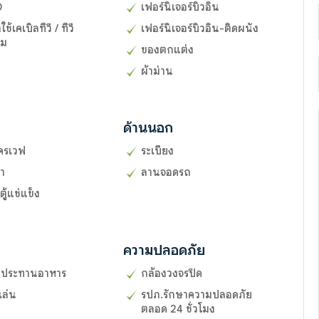
D
เฟอร์นิเจอร์บิวอิน
้เคเบิลทีวี / ทีวี
เฟอร์นิเจอร์บิวอิน-ติดผนัง
ยม
ของตกแต่ง
ผ้าม่าน
ด้านนอก
ครเวฟ
ระเบียง
้ำ
ลานจอดรถ
 ตู้แช่แข็ง
ความปลอดภัย
รับประทานอาหาร
กล้องวงจรปิด
เล่น
รปภ.รักษาความปลอดภัย
ตลอด 24 ชั่วโมง