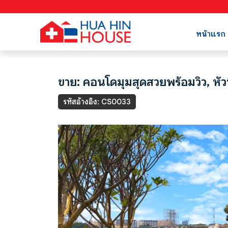
หน้าแรก
ขาย: คอนโดมุมสุดสวยพร้อมวิว, หัว
รหัสอ้างอิง: CS0033