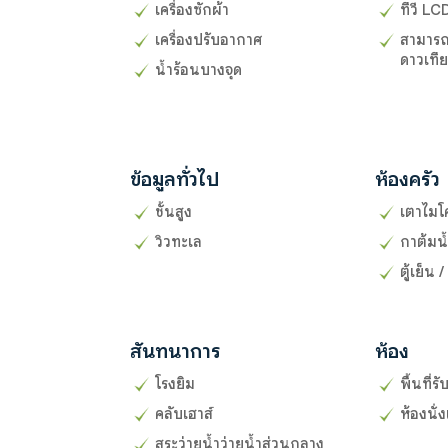
เครื่องซักผ้า
ทีวี LC
เครื่องปรับอากาศ
สามารถใช
ดาวเที
น้ำร้อนบางจุด
ข้อมูลทั่วไป
ห้องครัว
ชั้นสูง
เตาไมโ
วิวทะเล
กาต้มน
ตู้เย็น /
สันทนาการ
ห้อง
โรงยิม
พื้นที่
คลับเฮาส์
ห้องนั่ง
สระว่ายน้ำว่ายน้ำส่วนกลาง