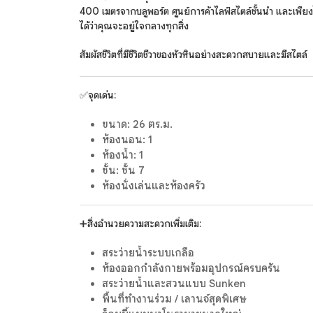
400 เมตรจากบลูพอร์ต ศูนย์การค้าไลฟ์สไตล์ชั้นนำ และเพียงไ
ได้ว่าคุณจะอยู่ใจกลางทุกสิ่ง
สัมผัสชีวิตที่มีชีวิตชีวาของหัวหินอย่างสะดวกสบายและมีสไตล์
✅จุดเด่น:
ขนาด: 26 ตร.ม.
ห้องนอน: 1
ห้องน้ำ: 1
ชั้น: ชั้น 7
ห้องนั่งเล่นและห้องครัว
➕สิ่งอำนวยความสะดวกเพิ่มเติม:
สระว่ายน้ำระบบเกลือ
ห้องออกกำลังกายพร้อมอุปกรณ์ครบครัน
สระว่ายน้ำและสวนแบบ Sunken
พื้นที่ทำงานร่วม / เลานจ์สุดพิเศษ