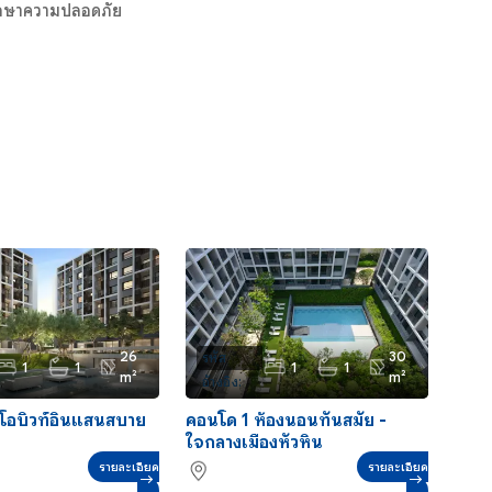
ักษาความปลอดภัย
26
30
รหัส
1
1
1
1
m²
m²
อ้างอิง:
CS0053
ิโอบิวท์อินแสนสบาย
คอนโด 1 ห้องนอนทันสมัย ​​-
ใจกลางเมืองหัวหิน
รายละเอียด
รายละเอียด