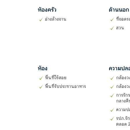
ห้องครัว
ด้านนอก
อ่างล้างจาน
ที่จอดร
สวน
ห้อง
ความปล
พื้นที่ใช้สอย
กล้องว
พื้นที่รับประทานอาหาร
กล้องว
การรั
กลางคื
ความป
รปภ.รั
ตลอด 2