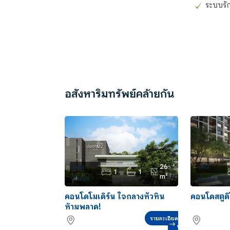
ระบบร
อสังหาริมทรัพย์คล้ายกัน
26
รหัส
รหัส
1
1
m²
อ้างอิง:
อ้างอิง:
CS0052
CS0054
คอนโดโมเดิร์น ใจกลางหัวหิน
คอนโดสตูด
ห้ามพลาด!
รายละเอียด