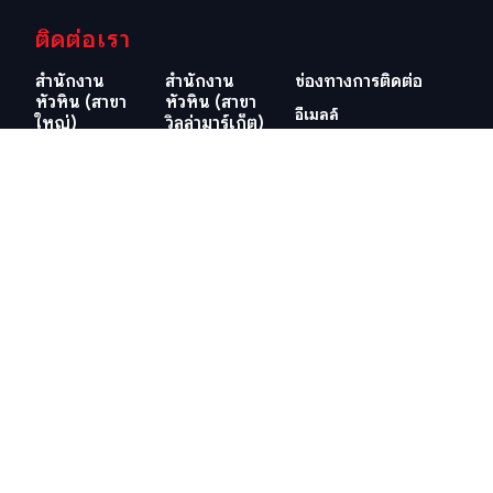
ติดต่อเรา
สำนักงาน
สำนักงาน
ช่องทางการติดต่อ
หัวหิน (สาขา
หัวหิน (สาขา
อีเมลล์
ใหญ่)
วิลล่ามาร์เก็ต)
info@swissthaipro.ch
29/21-22 ซอย
218/3
หมู่บ้านหัวนา
ถ.เพชรเกษม
ต.หนองแก
ต.หัวหิน อ.หัวหิน
อ.หัวหิน
จ.ประจวบคีรีขันธ์
จ.ประจวบคีรีขันธ์
77110
77110
ประเทศไทย
ประเทศไทย
ดูตำแหน่งที่ตั้ง
ดูตำแหน่งที่ตั้ง
เว็ปไซต์อื่น ๆ ที่เกี่ยวข้อง
ข้อกำหนดและเงื่อนไข
วีซ่าอยู่ไทย 10 ปี
ข้อกำหนดและเงื่อนไข
ภาษีในไทย
นโยบายคุ้มครองข้อมูลส่วน
บุคคล (PDPA) ของบริษัท