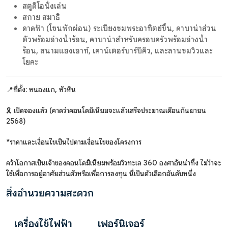
สตูดิโอนั่งเล่น
สกาย สมาธิ
ดาดฟ้า (โซนพักผ่อน) ระเบียงชมพระอาทิตย์ขึ้น, คาบาน่าส่วน
ตัวพร้อมอ่างน้ำร้อน, คาบาน่าสำหรับครอบครัวพร้อมอ่างน้ำ
ร้อน, สนามแฮงเอาท์, เคาน์เตอร์บาร์บีคิว, และลานชมวิวและ
โยคะ
📍ที่ตั้ง: หนองแก, หัวหิน
🎗️ เปิดจองแล้ว (คาดว่าคอนโดมิเนียมจะแล้วเสร็จประมาณเดือนกันยายน
2568)
*ราคาและเงื่อนไขเป็นไปตามเงื่อนไขของโครงการ
คว้าโอกาสเป็นเจ้าของคอนโดมิเนียมพร้อมวิวทะเล 360 องศาอันน่าทึ่ง ไม่ว่าจะ
ใช้เพื่อการอยู่อาศัยส่วนตัวหรือเพื่อการลงทุน นี่เป็นตัวเลือกอันดับหนึ่ง
สิ่งอำนวยความสะดวก
เครื่องใช้ไฟฟ้า
เฟอร์นิเจอร์