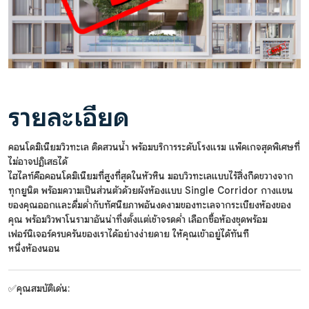
รายละเอียด
คอนโดมิเนียมวิวทะเล ติดสวนน้ำ พร้อมบริการระดับโรงแรม แพ็คเกจสุดพิเศษที่
ไม่อาจปฏิเสธได้
ไฮไลท์คือคอนโดมิเนียมที่สูงที่สุดในหัวหิน มอบวิวทะเลแบบไร้สิ่งกีดขวางจาก
ทุกยูนิต พร้อมความเป็นส่วนตัวด้วยผังห้องแบบ Single Corridor กางแขน
ของคุณออกและดื่มด่ำกับทัศนียภาพอันงดงามของทะเลจากระเบียงห้องของ
คุณ พร้อมวิวพาโนรามาอันน่าทึ่งตั้งแต่เช้าจรดค่ำ เลือกซื้อห้องชุดพร้อม
เฟอร์นิเจอร์ครบครันของเราได้อย่างง่ายดาย ให้คุณเข้าอยู่ได้ทันที
หนึ่งห้องนอน
✅คุณสมบัติเด่น: