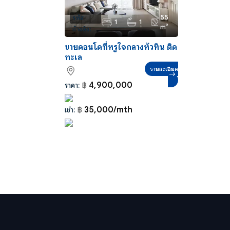
55
รหัส
1
1
m²
อ้างอิง:
CS0020
ขายคอนโดที่หรูใจกลางหัวหิน ติด
ทะเล
รายละเอียด
4,900,000
ราคา:
฿
35,000/mth
เช่า:
฿