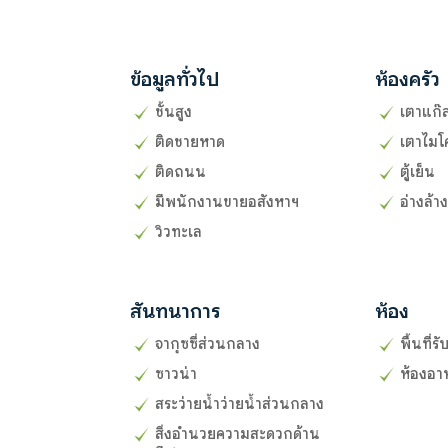
ข้อมูลทั่วไป
ห้องครัว
ชั้นสูง
เตาแก๊
ติดชายหาด
เตาไมโ
ติดถนน
ตู้เย็น
มีพนักงานขายอสังหาฯ
อ่างล้า
วิวทะเล
สันทนาการ
ห้อง
จากุซซี่ส่วนกลาง
พื้นที่
ซาวน่า
ห้องอา
สระว่ายน้ำว่ายน้ำส่วนกลาง
สิ่งอำนวยความสะดวกด้าน