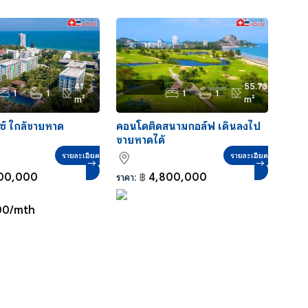
41
55.73
รหัส
1
1
1
1
m²
m²
อ้างอิง:
CS0088
ซ์ ใกล้ชายหาด
คอนโดติดสนามกอล์ฟ เดินลงไป
ชายหาดได้
รายละเอียด
รายละเอียด
00,000
4,800,000
ราคา:
฿
00/mth