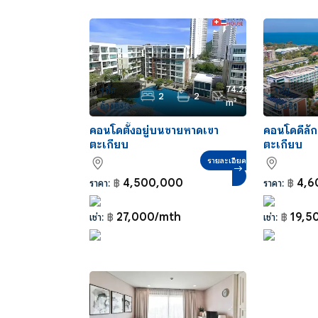
74.28
รหัส
รหัส
2
2
m²
อ้างอิง:
อ้างอิง:
CS0069
CR0027
คอนโดตั้งอยู่บนชายหาดเขา
คอนโดดีลัก
ตะเกียบ
ตะเกียบ
รายละเอียด
4,500,000
4,6
ราคา:
฿
ราคา:
฿
27,000/mth
19,5
เช่า:
฿
เช่า:
฿