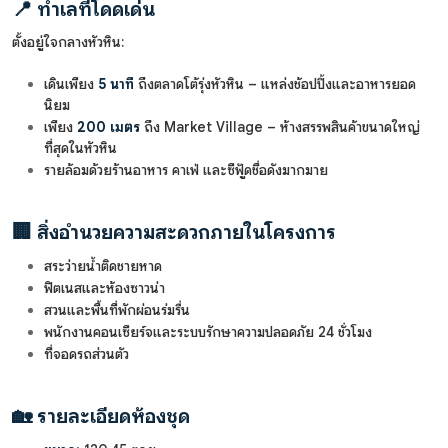
📍
ทำเลที่โดดเด่น
ตั้งอยู่ใจกลางหัวหิน:
เดินเพียง
5 นาที
ถึงตลาดโต้รุ่งหัวหิน – แหล่งช้อปปิ้งและอาหารยอด
นิยม
เพียง
200 เมตร
ถึง Market Village – ห้างสรรพสินค้าขนาดใหญ่
ที่สุดในหัวหิน
รายล้อมด้วยร้านอาหาร คาเฟ่ และซีฟู้ดชื่อดังมากมาย
🏢
สิ่งอำนวยความสะดวกภายในโครงการ
สระว่ายน้ำติดชายหาด
ฟิตเนสและห้องซาวน่า
สวนและพื้นที่พักผ่อนร่มรื่น
พนักงานคอนเซียร์จและระบบรักษาความปลอดภัย 24 ชั่วโมง
ที่จอดรถส่วนตัว
🏡
รายละเอียดห้องชุด