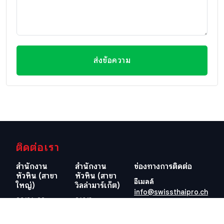
ส่งข้อความ
ติดต่อเรา
สำนักงาน
สำนักงาน
ช่องทางการติดต่อ
หัวหิน (สาขา
หัวหิน (สาขา
อีเมลล์
ใหญ่)
วิลล่ามาร์เก็ต)
info@swissthaipro.ch
29/21-22 ซอย
218/3
หมู่บ้านหัวนา
ถ.เพชรเกษม
ต.หนองแก
ต.หัวหิน อ.หัวหิน