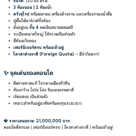
ขนาด:
120.45 ตร.ม.
3 ห้องนอน | 2 ห้องน้ำ
ครัวยุโรป
พร้อมเตาอบ เครื่องล้างจาน และเครื่องกรองน้ำดื่ม
ปูพื้นไม้พาร์เกต์ทั้งห้อง
ตั้งอยู่บน
ชั้น 4
ลมเย็นสบายตลอดปี
ระเบียงขนาดใหญ่ ให้ความเป็นส่วนตัว
มีห้องเก็บของ
เฟอร์นิเจอร์ครบ พร้อมเข้าอยู่
โควตาต่างชาติ (Foreign Quota)
– มีจำกัดมาก!
✨
จุดเด่นของคอนโด
ติดชายหาดแท้ ใจกลางเมืองหัวหิน
ห้องกว้าง โปร่ง โล่ง รับแสงธรรมชาติ
เงียบสงบ เป็นส่วนตัว
เหมาะสำหรับอยู่อาศัยหรือลงทุนระยะยาว
💎 ราคาเสนอขาย: 21,000,000 บาท
คอนโดติดทะเล | เฟอร์นิเจอร์ครบ | โควตาต่างชาติ | พร้อมเข้าอยู่