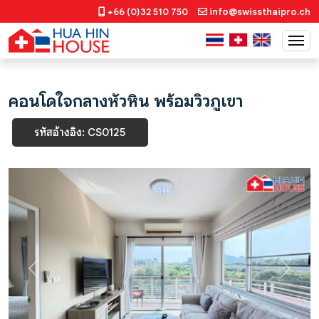
+66 (0)32 510 750
info@swissthaipro.ch
คอนโดใจกลางหัวหิน พร้อมวิวภูเขา
รหัสอ้างอิง: CS0125
Previous
Next