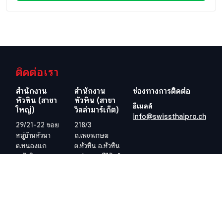
ติดต่อเรา
สำนักงาน
สำนักงาน
ช่องทางการติดต่อ
หัวหิน (สาขา
หัวหิน (สาขา
อีเมลล์
ใหญ่)
วิลล่ามาร์เก็ต)
info@swissthaipro.ch
29/21-22 ซอย
218/3
หมู่บ้านหัวนา
ถ.เพชรเกษม
ต.หนองแก
ต.หัวหิน อ.หัวหิน
อ.หัวหิน
จ.ประจวบคีรีขันธ์
จ.ประจวบคีรีขันธ์
77110
77110
ประเทศไทย
ประเทศไทย
ดูตำแหน่งที่ตั้ง
ดูตำแหน่งที่ตั้ง