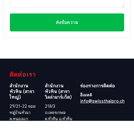
ส่งข้อความ
ติดต่อเรา
สำนักงาน
สำนักงาน
ช่องทางการติดต่อ
หัวหิน (สาขา
หัวหิน (สาขา
อีเมลล์
ใหญ่)
วิลล่ามาร์เก็ต)
info@swissthaipro.ch
29/21-22 ซอย
218/3
หมู่บ้านหัวนา
ถ.เพชรเกษม
ต.หนองแก
ต.หัวหิน อ.หัวหิน
อ.หัวหิน
จ.ประจวบคีรีขันธ์
จ.ประจวบคีรีขันธ์
77110