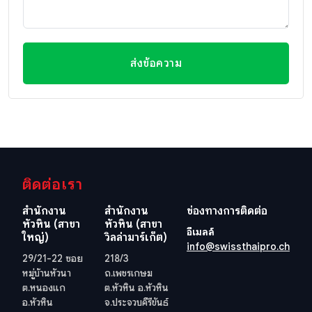
ส่งข้อความ
ติดต่อเรา
สำนักงาน
สำนักงาน
ช่องทางการติดต่อ
หัวหิน (สาขา
หัวหิน (สาขา
อีเมลล์
ใหญ่)
วิลล่ามาร์เก็ต)
info@swissthaipro.ch
29/21-22 ซอย
218/3
หมู่บ้านหัวนา
ถ.เพชรเกษม
ต.หนองแก
ต.หัวหิน อ.หัวหิน
อ.หัวหิน
จ.ประจวบคีรีขันธ์