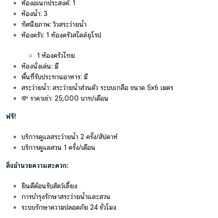
ห้องอเนกประสงค์: 1
ห้องน้ำ: 3
ทัศนียภาพ: วิวสระว่ายน้ำ
ห้องครัว: 1 ห้องครัวสไตล์ยุโรป
1 ห้องครัวไทย
ห้องนั่งเล่น: มี
พื้นที่รับประทานอาหาร: มี
สระว่ายน้ำ: สระว่ายน้ำส่วนตัว ระบบเกลือ ขนาด 5x6 เมตร
💸 ราคาเช่า: 25,000 บาท/เดือน
ฟรี!
บริการดูแลสระว่ายน้ำ 2 ครั้ง/สัปดาห์
บริการดูแลสวน 1 ครั้ง/เดือน
สิ่งอำนวยความสะดวก:
ยินดีต้อนรับสัตว์เลี้ยง
การบำรุงรักษาสระว่ายน้ำและสวน
ระบบรักษาความปลอดภัย 24 ชั่วโมง