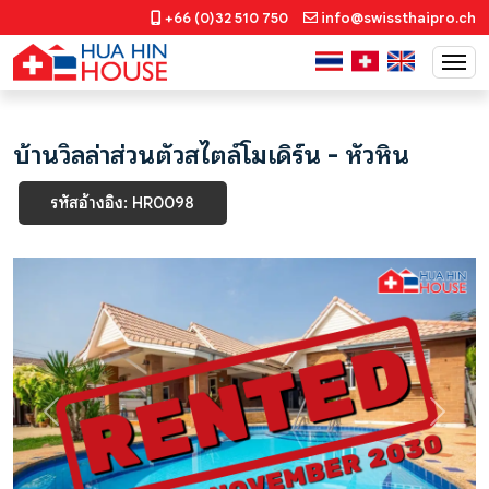
+66 (0)32 510 750
info@swissthaipro.ch
บ้านวิลล่าส่วนตัวสไตล์โมเดิร์น - หัวหิน
รหัสอ้างอิง: HR0098
Previous
Next