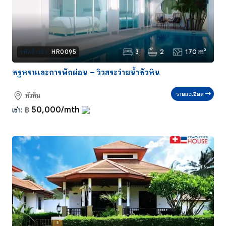
3
2
170 m²
รหัสอ้างอิง:
HR0095
หรูหราและการพักผ่อน – วิวสระว่ายน้ำหัวหิน
รายละเอียด
หัวหิน
50,000/mth
เช่า:
฿