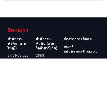
ติดต่อเรา
สำนักงาน
สำนักงาน
ช่องทางการติดต่อ
หัวหิน (สาขา
หัวหิน (สาขา
อีเมลล์
ใหญ่)
วิลล่ามาร์เก็ต)
info@swissthaipro.ch
29/21-22 ซอย
218/3
หมู่บ้านหัวนา
ถ.เพชรเกษม
ต.หนองแก
ต.หัวหิน อ.หัวหิน
อ.หัวหิน
จ.ประจวบคีรีขันธ์
จ.ประจวบคีรีขันธ์
77110
77110
ประเทศไทย
ประเทศไทย
ดูตำแหน่งที่ตั้ง
ดูตำแหน่งที่ตั้ง
เว็ปไซต์อื่น ๆ ที่เกี่ยวข้อง
ข้อกำหนดและเงื่อนไข