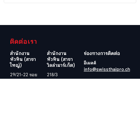
ติดต่อเรา
สำนักงาน
สำนักงาน
ช่องทางการติดต่อ
หัวหิน (สาขา
หัวหิน (สาขา
อีเมลล์
ใหญ่)
วิลล่ามาร์เก็ต)
info@swissthaipro.ch
29/21-22 ซอย
218/3
หมู่บ้านหัวนา
ถ.เพชรเกษม
ต.หนองแก
ต.หัวหิน อ.หัวหิน
อ.หัวหิน
จ.ประจวบคีรีขันธ์
จ.ประจวบคีรีขันธ์
77110
77110
ประเทศไทย
ประเทศไทย
ดูตำแหน่งที่ตั้ง
ดูตำแหน่งที่ตั้ง