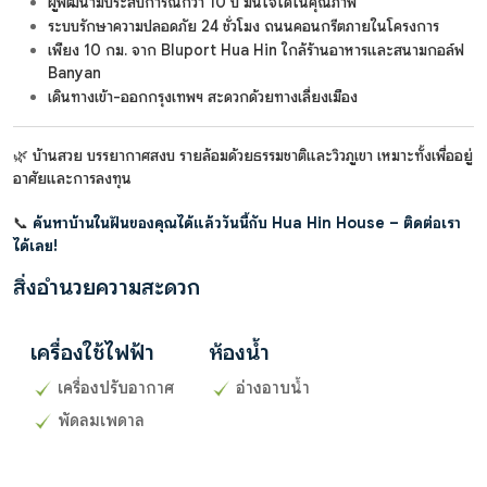
ผู้พัฒนามีประสบการณ์กว่า 10 ปี มั่นใจได้ในคุณภาพ
ระบบรักษาความปลอดภัย 24 ชั่วโมง ถนนคอนกรีตภายในโครงการ
เพียง 10 กม. จาก Bluport Hua Hin ใกล้ร้านอาหารและสนามกอล์ฟ
Banyan
เดินทางเข้า-ออกกรุงเทพฯ สะดวกด้วยทางเลี่ยงเมือง
🌿 บ้านสวย บรรยากาศสงบ รายล้อมด้วยธรรมชาติและวิวภูเขา เหมาะทั้งเพื่ออยู่
อาศัยและการลงทุน
📞
ค้นหาบ้านในฝันของคุณได้แล้ววันนี้กับ Hua Hin House – ติดต่อเรา
ได้เลย!
สิ่งอำนวยความสะดวก
เครื่องใช้ไฟฟ้า
ห้องน้ำ
เครื่องปรับอากาศ
อ่างอาบน้ำ
พัดลมเพดาล