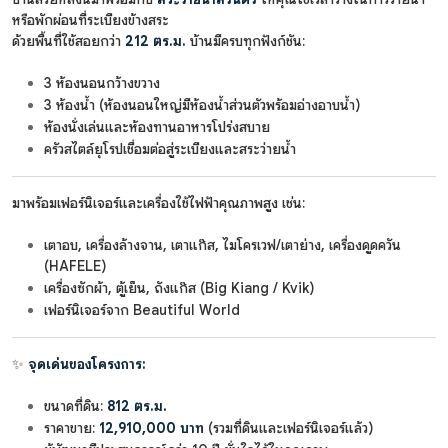
หรือพักผ่อนที่ระเบียงข้างสระ
ด้วยพื้นที่ใช้สอยกว่า
212 ตร.ม.
บ้านมีครบทุกฟังก์ชัน:
3 ห้องนอนกว้างขวาง
3 ห้องน้ำ (ห้องนอนใหญ่มีห้องน้ำส่วนตัวพร้อมอ่างอาบน้ำ)
ห้องนั่งเล่นและห้องทานอาหารโปร่งสบาย
ครัวสไตล์ยุโรปเชื่อมต่อสู่ระเบียงและสระว่ายน้ำ
มาพร้อมเฟอร์นิเจอร์และเครื่องใช้ไฟฟ้าคุณภาพสูง เช่น:
เตาอบ, เครื่องล้างจาน, เตาแก๊ส, ไมโครเวฟ/เตาย่าง, เครื่องดูดควัน
(HAFELE)
เครื่องซักผ้า, ตู้เย็น, ถังแก๊ส (Big Kiang / Kvik)
เฟอร์นิเจอร์จาก Beautiful World
✨
จุดเด่นของโครงการ:
ขนาดที่ดิน:
812 ตร.ม.
ราคาขาย:
12,910,000 บาท
(รวมที่ดินและเฟอร์นิเจอร์แล้ว)