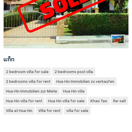
Previous
Next
แท็ก
2 bedroom villa for sale
2 bedrooms pool villa
2 bedrooms villa for rent
Hua Hin Immobilien zu verkaufen
Hua Hin Immobilien zur Miete
Hua Hin villa
Hua Hin villa for rent
Hua Hin villa for sale
Khao Tao
Re-sell
Villa at Hua Hin
Villa for rent
villa for sale