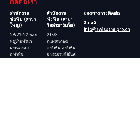
ติดต่อเรา
สำนักงาน
สำนักงาน
ช่องทางการติดต่อ
หัวหิน (สาขา
หัวหิน (สาขา
อีเมลล์
ใหญ่)
วิลล่ามาร์เก็ต)
info@swissthaipro.ch
29/21-22 ซอย
218/3
หมู่บ้านหัวนา
ถ.เพชรเกษม
ต.หนองแก
ต.หัวหิน อ.หัวหิน
อ.หัวหิน
จ.ประจวบคีรีขันธ์
จ.ประจวบคีรีขันธ์
77110
77110
ประเทศไทย
ประเทศไทย
ดูตำแหน่งที่ตั้ง
ดูตำแหน่งที่ตั้ง
เว็ปไซต์อื่น ๆ ที่เกี่ยวข้อง
ข้อกำหนดและเงื่อนไข
วีซ่าอยู่ไทย 10 ปี
ข้อกำหนดและเงื่อนไข
ภาษีในไทย
นโยบายคุ้มครองข้อมูลส่วน
บุคคล (PDPA) ของบริษัท
สำนักงานที่ดิน
นโยบายคุกกี้